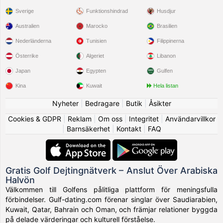
Sverige
Funktionshindrad
Husdjur
Australien
Marocko
Brasilien
Nederländerna
Tunisien
Filippinerna
Österrike
Algeriet
Libanon
Japan
Egypten
Gulfen
Kina
Kuwait
Hela listan
Nyheter
|
Bedragare
|
Butik
|
Åsikter
Cookies & GDPR
|
Reklam
|
Om oss
|
Integritet
|
Användarvillkor
|
Barnsäkerhet
|
Kontakt
|
FAQ
Gratis Golf Dejtingnätverk – Anslut Över Arabiska
Halvön
Välkommen till Golfens pålitliga plattform för meningsfulla
förbindelser. Gulf-dating.com förenar singlar över Saudiarabien,
Kuwait, Qatar, Bahrain och Oman, och främjar relationer byggda
på delade värderingar och kulturell förståelse.