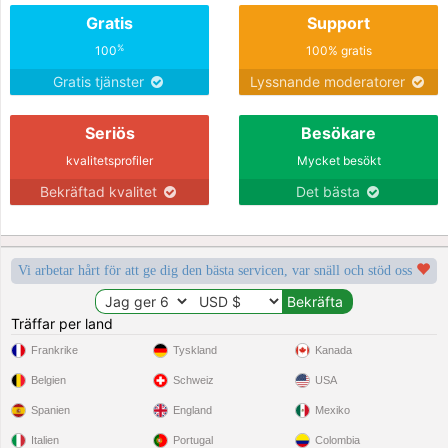
Gratis
Support
%
100
100% gratis
Gratis tjänster
Lyssnande moderatorer
Seriös
Besökare
kvalitetsprofiler
Mycket besökt
Bekräftad kvalitet
Det bästa
Vi arbetar hårt för att ge dig den bästa servicen, var snäll och stöd oss
Träffar per land
Frankrike
Tyskland
Kanada
Belgien
Schweiz
USA
Spanien
England
Mexiko
Italien
Portugal
Colombia