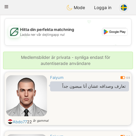
Gulf
Dating
Toggle
Mode
Logga in
navigation
💖
Hitta din perfekta matchning
Ladda ner vår dejtingapp nu!
💖
💕
💕
Medlemsbilder är privata - synliga endast för
autentiserade användare
Faiyum
0.5
تعارف وصداقه عشان أنا مبضون جداً
år gammal
Abdo77
22