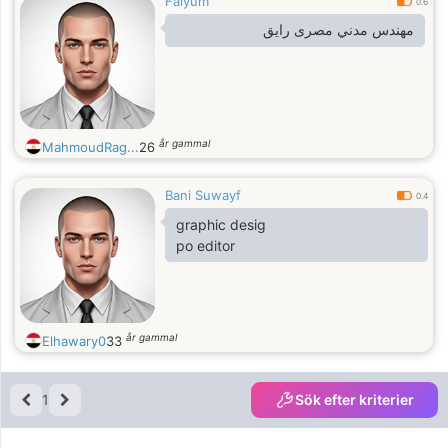
Faiyum
0.6
مهندس مدني مصرى رايق
år gammal
MahmoudRag...
26
Bani Suwayf
0.4
graphic desig
po editor
år gammal
Elhawary0
33
1
Sök efter kriterier