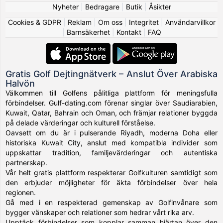
Nyheter
|
Bedragare
|
Butik
|
Åsikter
Cookies & GDPR
|
Reklam
|
Om oss
|
Integritet
|
Användarvillkor
|
Barnsäkerhet
|
Kontakt
|
FAQ
Gratis Golf Dejtingnätverk – Anslut Över Arabiska
Halvön
Välkommen till Golfens pålitliga plattform för meningsfulla
förbindelser. Gulf-dating.com förenar singlar över Saudiarabien,
Kuwait, Qatar, Bahrain och Oman, och främjar relationer byggda
på delade värderingar och kulturell förståelse.
Oavsett om du är i pulserande Riyadh, moderna Doha eller
historiska Kuwait City, anslut med kompatibla individer som
uppskattar tradition, familjevärderingar och autentiska
partnerskap.
Vår helt gratis plattform respekterar Golfkulturen samtidigt som
den erbjuder möjligheter för äkta förbindelser över hela
regionen.
Gå med i en respekterad gemenskap av Golfinvånare som
bygger vänskaper och relationer som hedrar vårt rika arv.
Upptäck förbindelser som kopplar samman hjärtan över den