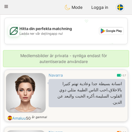
Gulf
Dating
Toggle
Mode
Logga in
navigation
💖
Hitta din perfekta matchning
Ladda ner vår dejtingapp nu!
💖
💕
💕
Medlemsbilder är privata - synliga endast för
autentiserade användare
Navarra
0.7
انسانة بسيطة جدا وعادية تهتم كتيرا
بالاخلاق،احب الناس الطيبة مثلي دوي
القلوب السليمة،أكره الخبت والبعد عن
الدين.
år gammal
Amaluu
50