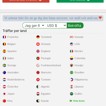
Vi arbetar hårt för att ge dig den bästa servicen, var snäll och stöd oss
Träffar per land
Frankrike
Tyskland
Kanada
Belgien
Schweiz
USA
Spanien
England
Mexiko
Italien
Portugal
Colombia
Sverige
Funktionshindrad
Husdjur
Australien
Marocko
Brasilien
Nederländerna
Tunisien
Filippinerna
Österrike
Algeriet
Libanon
Japan
Egypten
Gulfen
Kina
Kuwait
Hela listan