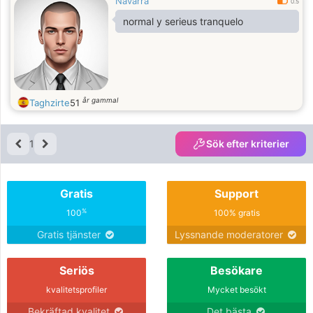
Navarra
0.5
normal y serieus tranquelo
år gammal
Taghzirte
51
1
Sök efter kriterier
Gratis
Support
%
100
100% gratis
Gratis tjänster
Lyssnande moderatorer
Seriös
Besökare
kvalitetsprofiler
Mycket besökt
Bekräftad kvalitet
Det bästa