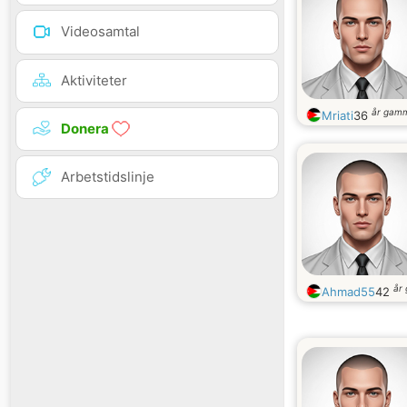
Videosamtal
Aktiviteter
år gam
Mriati
36
Donera
Arbetstidslinje
år
Ahmad55
42