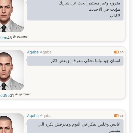
متزوج وغير مستقر ابحث عن شريك
مؤدب في الاحديث
لاكذب
år gammal
hem
48
Aqaba
Aqaba
0.5
انسان جيد ولما نحكي نتعرف ع بعض اكثر
år gammal
ood95
31
Aqaba
Aqaba
0.6
عايش وخلص بفكر في اليوم ومعرفش بكره الي
مستني