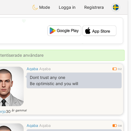
Mode
Logga in
Registrera
💖
💕
autentiserade användare
Aqaba
Aqaba
0.2
Dont trust any one
Be optimistic and you will
år gammal
rjo
30
Aqaba
Aqaba
0.6