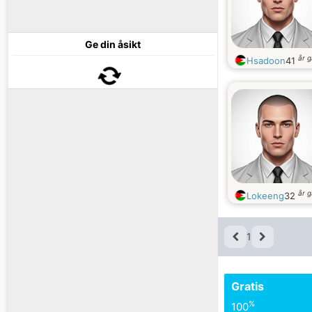
Ge din åsikt
år 
Hsadoon
41
år 
Lokeeng
32
1
Gratis
%
100