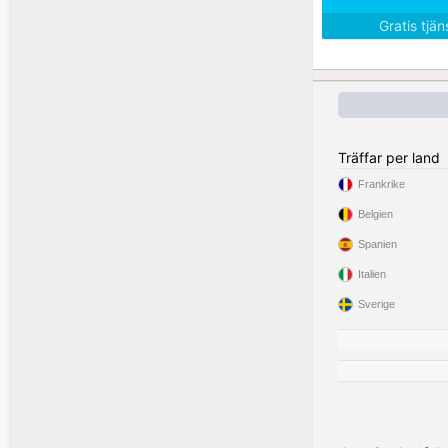
Gratis tjä
Träffar per land
Frankrike
Belgien
Spanien
Italien
Sverige