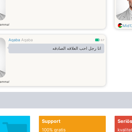
gammal
Mid1
Aqaba
Aqaba
0.7
انا رجل احب العلاقه الصادقه
gammal
Support
Seriö
100% gratis
kvalite