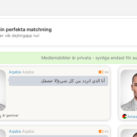
din perfekta matchning
💖
er vår dejtingapp nu!
💕
Medlemsbilder är privata - synliga endast för 
Aqaba
Aqaba
0.6
‏أنا الذي اتردد من كل شيءٍإلا عشقكِ.
år gammal
5
Amee
Aqaba
Aqaba
0.3