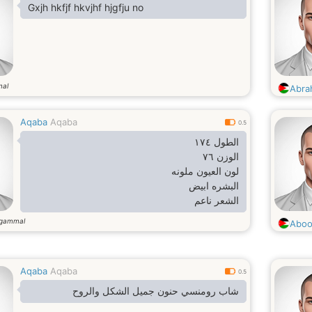
Gxjh hkfjf hkvjhf hjgfju no
mal
Abra
Aqaba
Aqaba
0.5
الطول ١٧٤
الوزن ٧٦
لون العيون ملونه
البشره ابيض
الشعر ناعم
وسيم
 gammal
Abo
Aqaba
Aqaba
0.5
شاب رومنسي حنون جميل الشكل والروح