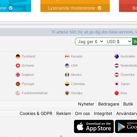
nster
Lyssnande moderatorer
Be
Vi arbetar hårt för att ge dig den bästa servicen, 
Tyskland
Kanada
Australien
Schweiz
USA
Nederländ
England
Mexiko
Österrike
Portugal
Colombia
Japan
Funktionshindrad
Husdjur
Kina
Nyheter
|
Bedragare
|
Butik
Cookies & GDPR
|
Reklam
|
Om oss
|
Integritet
|
Användarvi