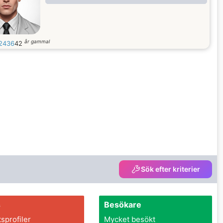
år gammal
2436
42
Sök efter kriterier
s
Besökare
tsprofiler
Mycket besökt