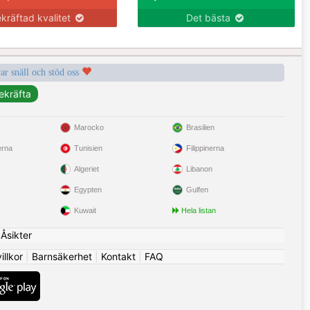
kräftad kvalitet
Det bästa
var snäll och stöd oss
Marocko
Brasilien
erna
Tunisien
Filippinerna
Algeriet
Libanon
Egypten
Gulfen
Kuwait
Hela listan
|
Åsikter
llkor
|
Barnsäkerhet
|
Kontakt
|
FAQ