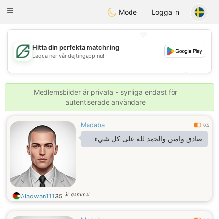
Gulf
Dating
Toggle
Mode
Logga in
navigation
💖
Hitta din perfekta matchning
Ladda ner vår dejtingapp nu!
💖
💕
💕
Medlemsbilder är privata - synliga endast för
autentiserade användare
Madaba
0.5
صادق وامين والحمد لله على كل شيء
år gammal
Aladwan111
35