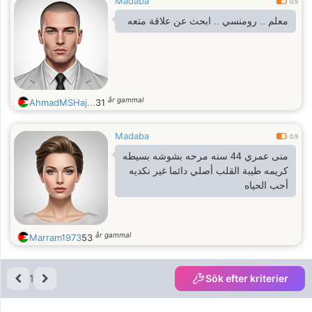
Madaba
0.5
معلم .. رومنسي .. ابحث عن علاقة متعه
år gammal
AhmadMSHaj...
31
Madaba
0.5
منى عمري 44 سنه مرحه بشوشه بسيطه
كريمه طيبة القلب أصلي دائما غير نكديه
أحب الحياه
år gammal
Marram1973
53
1
Sök efter kriterier