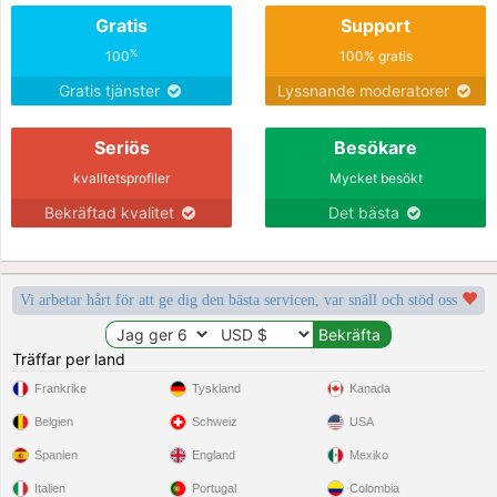
Gratis
Support
%
100
100% gratis
Gratis tjänster
Lyssnande moderatorer
Seriös
Besökare
kvalitetsprofiler
Mycket besökt
Bekräftad kvalitet
Det bästa
Vi arbetar hårt för att ge dig den bästa servicen, var snäll och stöd oss
Träffar per land
Frankrike
Tyskland
Kanada
Belgien
Schweiz
USA
Spanien
England
Mexiko
Italien
Portugal
Colombia