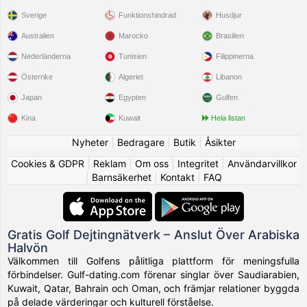
Sverige
Funktionshindrad
Husdjur
Australien
Marocko
Brasilien
Nederländerna
Tunisien
Filippinerna
Österrike
Algeriet
Libanon
Japan
Egypten
Gulfen
Kina
Kuwait
Hela listan
Nyheter
|
Bedragare
|
Butik
|
Åsikter
Cookies & GDPR
|
Reklam
|
Om oss
|
Integritet
|
Användarvillkor
|
Barnsäkerhet
|
Kontakt
|
FAQ
Gratis Golf Dejtingnätverk – Anslut Över Arabiska
Halvön
Välkommen till Golfens pålitliga plattform för meningsfulla
förbindelser. Gulf-dating.com förenar singlar över Saudiarabien,
Kuwait, Qatar, Bahrain och Oman, och främjar relationer byggda
på delade värderingar och kulturell förståelse.