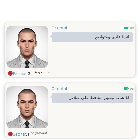
Oriental
0.9
انسا عادي ومتواضع
år gammal
Bkrmed
34
Oriental
0.8
انا شاب وسيم محافظ على صلاتي
år gammal
Jeons
51