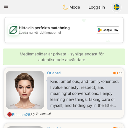
Gulf
Dating
Toggle
Mode
Logga in
navigation
💖
Hitta din perfekta matchning
💖
Ladda ner vår dejtingapp nu!
💕
💕
Medlemsbilder är privata - synliga endast för
autentiserade användare
Oriental
0.6
Kind, ambitious, and family-oriented.
I value honesty, respect, and
meaningful conversations. I enjoy
learning new things, taking care of
myself, and finding joy in the little
moments. I’m here hoping to meet
år gammal
Btissam25
32
someone genuine with serious
intentions, and if we’re a good