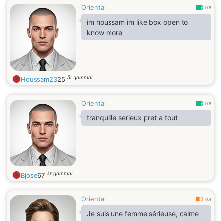
Oriental
0.8
im houssam im like box open to
know more
år gammal
Houssam23
25
Oriental
0.8
tranquille serieux pret a tout
år gammal
Bjose
67
Oriental
0.4
Je suis une femme sérieuse, calme