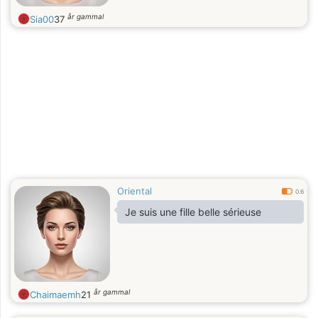
år gammal
Sia00
37
Oriental
0.6
Je suis une fille belle sérieuse
år gammal
Chaimaemh
21