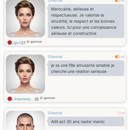
Oriental
match, build something lasting
0.5
together.
Marocaine, sérieuse et
respectueuse. Je valorise la
sincérité, le respect et les bonnes
valeurs. Ici pour une connaissance
sérieuse et constructive
år gammal
Jijich
27
Oriental
0.5
je ss une fille amusante amable je
cherche une relation serieuse
år gammal
Littlemimo...
35
Oriental
0
Adil act 35 ans nador maroc