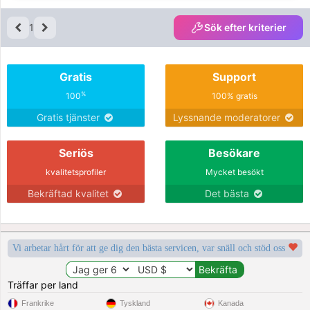
1
Sök efter kriterier
Gratis
Support
%
100
100% gratis
Gratis tjänster
Lyssnande moderatorer
Seriös
Besökare
kvalitetsprofiler
Mycket besökt
Bekräftad kvalitet
Det bästa
Vi arbetar hårt för att ge dig den bästa servicen, var snäll och stöd oss
Träffar per land
Frankrike
Tyskland
Kanada