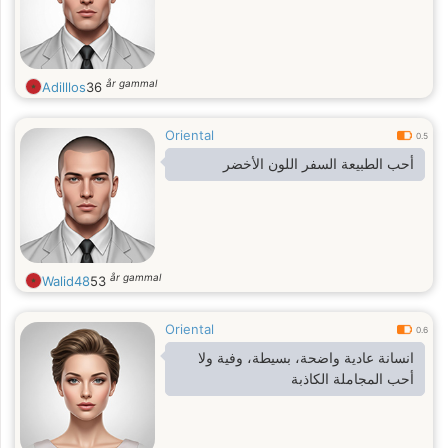
år gammal
Adilllos
36
Oriental
0.5
أحب الطبيعة السفر اللون الأخضر
år gammal
Walid48
53
Oriental
0.6
انسانة عادية واضحة، بسيطة، وفية ولا
أحب المجاملة الكاذبة