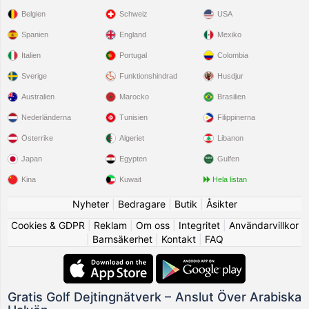
Belgien
Schweiz
USA
Spanien
England
Mexiko
Italien
Portugal
Colombia
Sverige
Funktionshindrad
Husdjur
Australien
Marocko
Brasilien
Nederländerna
Tunisien
Filippinerna
Österrike
Algeriet
Libanon
Japan
Egypten
Gulfen
Kina
Kuwait
Hela listan
Nyheter
|
Bedragare
|
Butik
|
Åsikter
Cookies & GDPR
|
Reklam
|
Om oss
|
Integritet
|
Användarvillkor
|
Barnsäkerhet
|
Kontakt
|
FAQ
Gratis Golf Dejtingnätverk – Anslut Över Arabiska