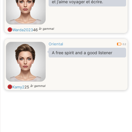
et j'aime voyager et écrire.
år gammal
Warda2023
46
Oriental
0.2
A free spirit and a good listener
år gammal
Kamy2
25