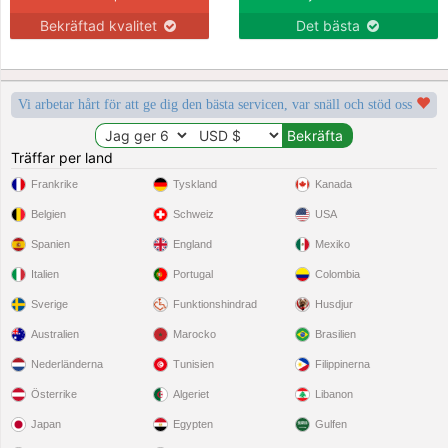
Bekräftad kvalitet
Det bästa
Vi arbetar hårt för att ge dig den bästa servicen, var snäll och stöd oss
Träffar per land
Frankrike
Tyskland
Kanada
Belgien
Schweiz
USA
Spanien
England
Mexiko
Italien
Portugal
Colombia
Sverige
Funktionshindrad
Husdjur
Australien
Marocko
Brasilien
Nederländerna
Tunisien
Filippinerna
Österrike
Algeriet
Libanon
Japan
Egypten
Gulfen