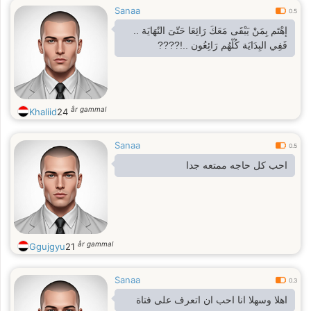
Sanaa
0.5
إهْتَم بِمَنْ يَبْقَى مَعَكَ رَائِعَا حَتّىَ النّهَايَة ..
فَفِي البِدَايَة كُلّهُم رَائِعُون ..!????
år gammal
Khaliid
24
Sanaa
0.5
احب كل حاجه ممتعه جدا
år gammal
Ggujgyu
21
Sanaa
0.3
اهلا وسهلا انا احب ان اتعرف على فتاة