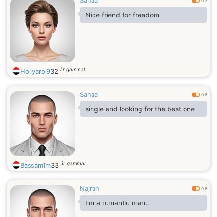
Sanaa
0.3
Nice friend for freedom
år gammal
Hollyarol9
32
Sanaa
0.6
single and looking for the best one
år gammal
Bassam1m
33
Najran
0.6
I'm a romantic man..