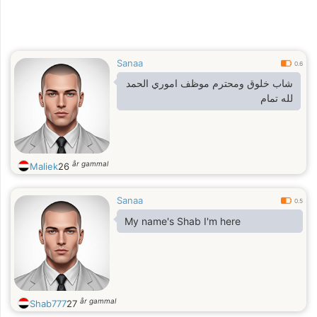
Sanaa
0.6
شاب خلوق ومحترم موظف اموري الحمد
لله تمام
år gammal
Maliek
26
Sanaa
0.5
My name's Shab I'm here
år gammal
Shab777
27