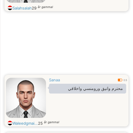
år gammal
Salahsalah
29
Sanaa
0.5
محترم وانيق ورومنسي واخلاقي
år gammal
Waleedgmai...
25