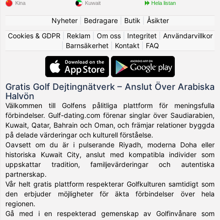
Kina
Kuwait
Hela listan
Nyheter
|
Bedragare
|
Butik
|
Åsikter
Cookies & GDPR
|
Reklam
|
Om oss
|
Integritet
|
Användarvillkor
|
Barnsäkerhet
|
Kontakt
|
FAQ
Gratis Golf Dejtingnätverk – Anslut Över Arabiska
Halvön
Välkommen till Golfens pålitliga plattform för meningsfulla
förbindelser. Gulf-dating.com förenar singlar över Saudiarabien,
Kuwait, Qatar, Bahrain och Oman, och främjar relationer byggda
på delade värderingar och kulturell förståelse.
Oavsett om du är i pulserande Riyadh, moderna Doha eller
historiska Kuwait City, anslut med kompatibla individer som
uppskattar tradition, familjevärderingar och autentiska
partnerskap.
Vår helt gratis plattform respekterar Golfkulturen samtidigt som
den erbjuder möjligheter för äkta förbindelser över hela
regionen.
Gå med i en respekterad gemenskap av Golfinvånare som