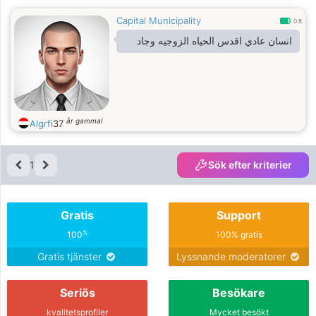
Capital Municipality
0.8
انسان عادي اقدس الحياه الزوجيه وجاد
år gammal
Algrfi
37
1
Sök efter kriterier
Gratis
Support
%
100
100% gratis
Gratis tjänster
Lyssnande moderatorer
Seriös
Besökare
kvalitetsprofiler
Mycket besökt