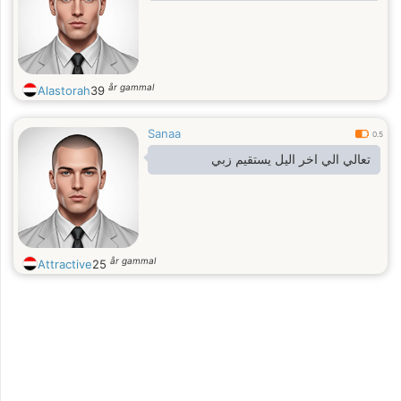
år gammal
Alastorah
39
Sanaa
0.5
تعالي الي اخر اليل يستقيم زبي
år gammal
Attractive
25