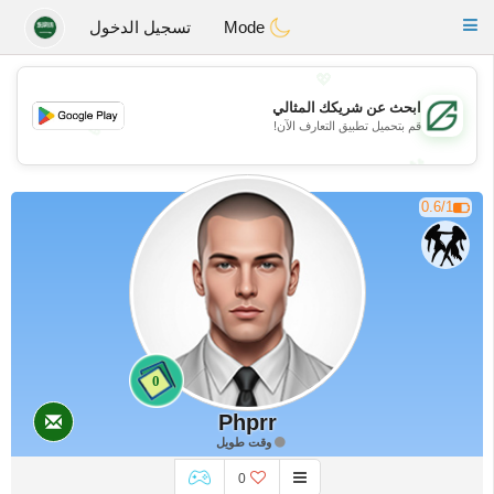
Gulf
Dating
Toggle
Mode
تسجيل الدخول
navigation
💖
ابحث عن شريكك المثالي
💖
قم بتحميل تطبيق التعارف الآن!
💕
💕
0.6/1
0
Phprr
وقت طويل
0