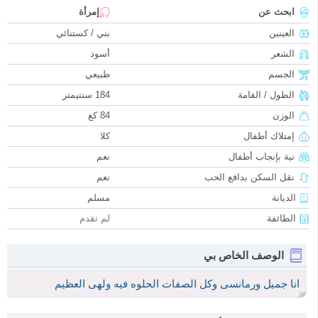
ابحث عن
إمرأة
العينين
بني / كستنائي
الشعر
أسود
الجسم
طبيعي
الطول / القامة
184 سنتيمتر
الوزن
84 كغ
إمتلاك أطفال
كلا
نية بإنجاب أطفال
نعم
نقل السكن بدافع الحب
نعم
الديانة
مسلم
الطائفة
لم تقدم
الوصف الخاص بي
انا جميل ورمانسى وكل الصفات الحلوه فيه ولهى العظيم