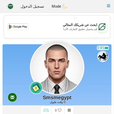
Gulf
Dating
Toggle
Mode
تسجيل الدخول
navigation
💖
ابحث عن شريكك المثالي
قم بتحميل تطبيق التعارف الآن!
💖
💕
💕
0.9/1
1
Smsmegypt
وقت طويل
0