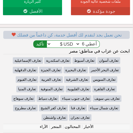
ملفات شخصية عالية الجودة
كثير الزيارة
جودة مؤكدة
الأفضل
نحن نعمل بجد لنقدم لك أفضل خدمة، كن داعماً من فضلك
ابحث عن عزاب في مناطق: مصر
تعارف أسوان
تعارف أسيوط
تعارف اسكندرية
تعارف الإسماعيلية
تعارف البحر الأحمر
تعارف البحيرة
تعارف الجيزة
تعارف الدقهلية
تعارف السويس
تعارف الشرقية
تعارف الغربية
تعارف الفيوم
تعارف القاهرة
تعارف القليوبية
تعارف المنوفية
تعارف المنيا
تعارف بني سويف
تعارف جنوب سيناء
تعارف دمياط
تعارف سوهاج
تعارف شمال سيناء
تعارف قنا
تعارف كفر الشيخ
تعارف مطروح
تعارف نجران
تعارف واشنطن
الأخبار
|
المحتالون
|
المتجر
|
الآراء