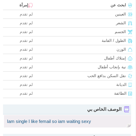
ابحث عن
إمرأة
العينين
لم تقدم
الشعر
لم تقدم
الجسم
لم تقدم
الطول / القامة
لم تقدم
الوزن
لم تقدم
إمتلاك أطفال
لم تقدم
نية بإنجاب أطفال
لم تقدم
نقل السكن بدافع الحب
لم تقدم
الديانة
لم تقدم
الطائفة
لم تقدم
الوصف الخاص بي
Iam single I like femail so iam waiting sexy