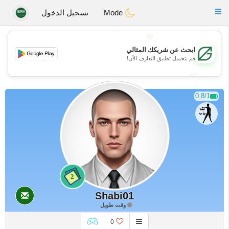
Gulf
Dating
Toggle
Mode
تسجيل الدخول
navigation
💖
ابحث عن شريكك المثالي
💖
قم بتحميل تطبيق التعارف الآن!
💕
💕
0.8/1
2
Shabi01
وقت طويل
0