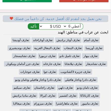
نحن نعمل بجد لنقدم لك أفضل خدمة، كن داعماً من فضلك
ابحث عن عزاب في مناطق: الهند
تعارف آسام
تعارف أوتار براديش
تعارف أوتاراخاند
تعارف أوديشا
تعارف أوريسا
تعارف البنجاب
تعارف البنغال الغربية
تعارف بونديشيري
تعارف بيهار
تعارف تاميل نادو
تعارف تريبورا
تعارف تشاتيسجار
تعارف تشانديغار
تعارف تيلانجانا
تعارف جارخاند
تعارف جزر أندامان ونيكوبار.
تعارف جزيرة لاكشادويب.
تعارف جوا
تعارف جوجارات
تعارف دادرا وناجار هافيلي
تعارف دادرا وناجار هافيلي ودامان وديو
تعارف دامان وديو
تعارف دلهي
تعارف راجاستان
تعارف سيكيم
تعارف كارناتاكا
تعارف كشمير
تعارف كيرالا
تعارف ماديا براديش
تعارف مانيبور
تعارف ماهاراشترا
تعارف ميزورام
تعارف ميغالايا