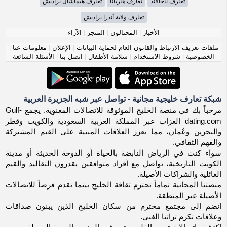
تعارف ناجالاند
تعارف هاريانا
تعارف هيماشال براديش
تعارف ولاية أندرا براديش
الأخبار
|
المحتالون
|
المتجر
|
الآراء
ملفات تعريف الارتباط والقانون العام لحماية البيانات
|
الإعلان
|
معلومات عنا
|
الخصوصية
|
شروط الاستخدام
|
سلامة الأطفال
|
اتصل بنا
|
الأسئلة الشائعة
شبكة تعارف خليجية مجانية - تواصل عبر شبه الجزيرة العربية
مرحباً بك في منصة الخليج الموثوقة للاتصالات المعنوية. يجمع Gulf-
dating.com العزاب عبر المملكة العربية السعودية والكويت وقطر
والبحرين وعُمان، مما يعزز العلاقات المبنية على القيم المشتركة
والفهم الثقافي.
سواء كنت في الرياض النابضة بالحياة أو الدوحة الحديثة أو مدينة
الكويت التاريخية، تواصل مع أفراد متوافقين يقدرون التقاليد والقيم
العائلية والشراكات الأصيلة.
منصتنا المجانية تماماً تحترم ثقافة الخليج بينما تقدم فرصاً للاتصالات
الأصيلة عبر المنطقة.
انضم إلى مجتمع محترم من سكان الخليج الذين يبنون صداقات
وعلاقات تكرم تراثنا الغني.