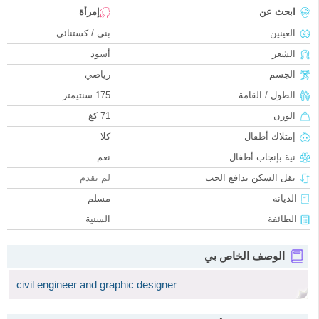
ابحث عن
إمرأة
العينين
بني / كستنائي
الشعر
أسود
الجسم
رياضي
الطول / القامة
175 سنتيمتر
الوزن
71 كغ
إمتلاك أطفال
كلا
نية بإنجاب أطفال
نعم
نقل السكن بدافع الحب
لم تقدم
الديانة
مسلم
الطائفة
السنية
الوصف الخاص بي
civil engineer and graphic designer