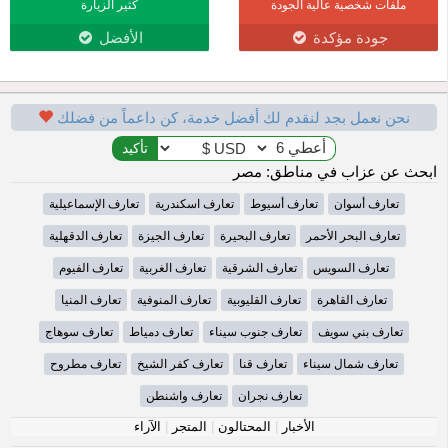
ملفات شخصية عالية الجودة
كثير الزيارة
جودة مؤكدة
الأفضل
نحن نعمل بجد لنقدم لك أفضل خدمة، كن داعماً من فضلك
ابحث عن عزاب في مناطق: مصر
تعارف أسوان
تعارف أسيوط
تعارف اسكندرية
تعارف الإسماعيلية
تعارف البحر الأحمر
تعارف البحيرة
تعارف الجيزة
تعارف الدقهلية
تعارف السويس
تعارف الشرقية
تعارف الغربية
تعارف الفيوم
تعارف القاهرة
تعارف القليوبية
تعارف المنوفية
تعارف المنيا
تعارف بني سويف
تعارف جنوب سيناء
تعارف دمياط
تعارف سوهاج
تعارف شمال سيناء
تعارف قنا
تعارف كفر الشيخ
تعارف مطروح
تعارف نجران
تعارف واشنطن
الأخبار
|
المحتالون
|
المتجر
|
الآراء