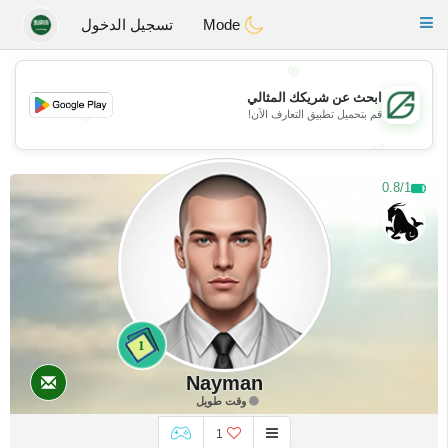
Gulf
Dating
Toggle
Mode
تسجيل الدخول
navigation
💖
ابحث عن شريكك المثالي
💖
قم بتحميل تطبيق التعارف الآن!
💕
💕
0.8/1
1
Nayman
وقت طويل
1