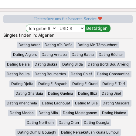
Unterstütze uns für besseren Service
Singles finden in: Algerien
Dating Adrar
Dating Aïn Defla
Dating Aïn Témouchent
Dating Algiers
Dating Annaba
Dating Batna
Dating Béchar
Dating Béjaïa
Dating Biskra
Dating Blida
Dating Bordj Bou Arréridj
Dating Bouira
Dating Boumerdes
Dating Chlef
Dating Constantine
Dating Djelfa
Dating El Bayadh
Dating El Oued
Dating El Tarf
Dating Ghardaia
Dating Guelma
Dating Illizi
Dating Jijel
Dating Khenchela
Dating Laghouat
Dating M Sila
Dating Mascara
Dating Medea
Dating Mila
Dating Mostaganem
Dating Naâma
Dating Northern
Dating Oran
Dating Ouargla
Dating Oum El Bouaghi
Dating Persekutuan Kuala Lumpur