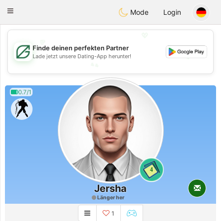
Gulf
Dating
Toggle
Mode
Login
navigation
💖
Finde deinen perfekten Partner
💕
Lade jetzt unsere Dating-App herunter!
💕
💖
0.7/1
4
Jersha
Länger her
1