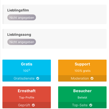
Lieblingsfilm
Nicht angegeben
Lieblingssong
Nicht angegeben
Gratis
Support
%
100
100% gratis
Gratisdienste
Moderation
Ernsthaft
Besucher
Top-Profile
Beliebt
Geprüft
Top-Seite