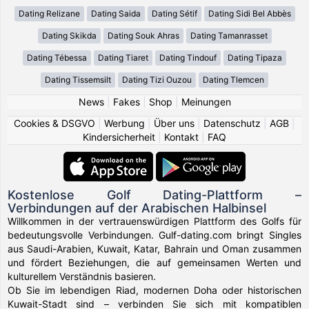
Dating Relizane
Dating Saida
Dating Sétif
Dating Sidi Bel Abbès
Dating Skikda
Dating Souk Ahras
Dating Tamanrasset
Dating Tébessa
Dating Tiaret
Dating Tindouf
Dating Tipaza
Dating Tissemsilt
Dating Tizi Ouzou
Dating Tlemcen
News
|
Fakes
|
Shop
|
Meinungen
Cookies & DSGVO
|
Werbung
|
Über uns
|
Datenschutz
|
AGB
|
Kindersicherheit
|
Kontakt
|
FAQ
Kostenlose Golf Dating-Plattform –
Verbindungen auf der Arabischen Halbinsel
Willkommen in der vertrauenswürdigen Plattform des Golfs für
bedeutungsvolle Verbindungen. Gulf-dating.com bringt Singles
aus Saudi-Arabien, Kuwait, Katar, Bahrain und Oman zusammen
und fördert Beziehungen, die auf gemeinsamen Werten und
kulturellem Verständnis basieren.
Ob Sie im lebendigen Riad, modernen Doha oder historischen
Kuwait-Stadt sind – verbinden Sie sich mit kompatiblen