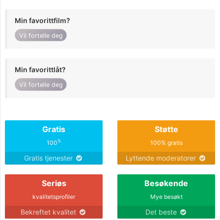
Min favorittfilm?
Vil fortelle deg
Min favorittlåt?
Vil fortelle deg
Gratis
Støtte
%
100
100% gratis
Gratis tjenester
Lyttende moderatorer
Seriøs
Besøkende
kvalitetsprofiler
Mye besøkt
Bekreftet kvalitet
Det beste