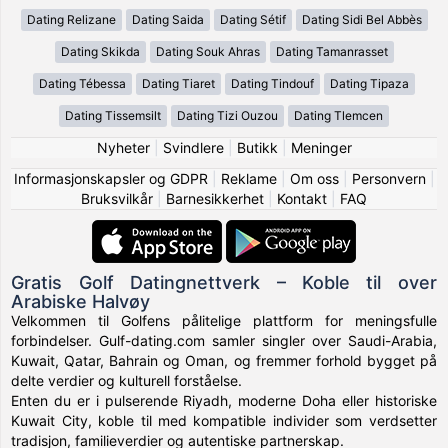
Dating Relizane
Dating Saida
Dating Sétif
Dating Sidi Bel Abbès
Dating Skikda
Dating Souk Ahras
Dating Tamanrasset
Dating Tébessa
Dating Tiaret
Dating Tindouf
Dating Tipaza
Dating Tissemsilt
Dating Tizi Ouzou
Dating Tlemcen
Nyheter
|
Svindlere
|
Butikk
|
Meninger
Informasjonskapsler og GDPR
|
Reklame
|
Om oss
|
Personvern
|
Bruksvilkår
|
Barnesikkerhet
|
Kontakt
|
FAQ
Gratis Golf Datingnettverk – Koble til over
Arabiske Halvøy
Velkommen til Golfens pålitelige plattform for meningsfulle
forbindelser. Gulf-dating.com samler singler over Saudi-Arabia,
Kuwait, Qatar, Bahrain og Oman, og fremmer forhold bygget på
delte verdier og kulturell forståelse.
Enten du er i pulserende Riyadh, moderne Doha eller historiske
Kuwait City, koble til med kompatible individer som verdsetter
tradisjon, familieverdier og autentiske partnerskap.