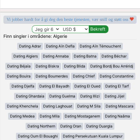
Vi jobber hardt for å gi deg den beste tjenesten, vær snill og støtt oss
Finn singler i områdene: Algerie
Dating Adrar
Dating Aïn Defla
Dating Aïn Témouchent
Dating Algiers
Dating Annaba
Dating Batna
Dating Béchar
Dating Béjaïa
Dating Biskra
Dating Blida
Dating Bordj Bou Arréridj
Dating Bouira
Dating Boumerdes
Dating Chlef
Dating Constantine
Dating Djelfa
Dating El Bayadh
Dating El Oued
Dating El Tarf
Dating Ghardaia
Dating Guelma
Dating Illizi
Dating Jijel
Dating Khenchela
Dating Laghouat
Dating M Sila
Dating Mascara
Dating Medea
Dating Mila
Dating Mostaganem
Dating Naâma
Dating Northern
Dating Oran
Dating Ouargla
Dating Oum El Bouaghi
Dating Persekutuan Kuala Lumpur