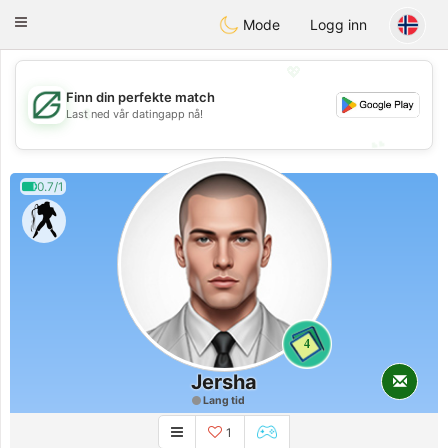
Gulf
Dating
Toggle
Mode
Logg inn
navigation
💖
Finn din perfekte match
💖
Last ned vår datingapp nå!
💕
💕
0.7/1
4
Jersha
Lang tid
1