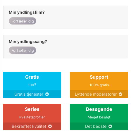
Min yndlingsfilm?
Fortæller dig
Min yndlingssang?
Fortæller dig
Gratis
Support
%
100
100% gratis
Gratis tjenester
Lyttende moderatorer
Seriøs
Besøgende
kvalitetsprofiler
Meget besøgt
Bekræftet kvalitet
Det bedste