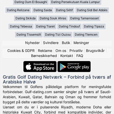
Dating Oum El Bouaghi
Dating Persekutuan Kuala Lumpur
Dating Relizane
Dating Saida
Dating Sétif
Dating Sidi Bel Abbès
Dating Skikda
Dating Souk Ahras
Dating Tamanrasset
Dating Tébessa
Dating Tiaret
Dating Tindouf
Dating Tipaza
Dating Tissemsilt
Dating Tizi Ouzou
Dating Tlemcen
Nyheder
|
Svindlere
|
Butik
|
Meninger
Cookies & GDPR
|
Reklame
|
Om os
|
Privatliv
|
Brugsvilkår
|
Børnesikkerhed
|
Kontakt
|
FAQ
Gratis Golf Dating Netværk – Forbind på tværs af
Arabiske Halvø
Velkommen til Golfens pålidelige platform for meningsfulde
forbindelser. Gulf-dating.com samler singler på tværs af Saudi-
Arabien, Kuwait, Qatar, Bahrain og Oman og fremmer forhold
bygget på delte værdier og kulturel forståelse.
Uanset om du er i pulserende Riyadh, moderne Doha eller
historiske Kuwait City, forbind med kompatible individer, der