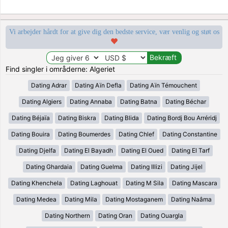
Vi arbejder hårdt for at give dig den bedste service, vær venlig og støt os
Find singler i områderne: Algeriet
Dating Adrar
Dating Aïn Defla
Dating Aïn Témouchent
Dating Algiers
Dating Annaba
Dating Batna
Dating Béchar
Dating Béjaïa
Dating Biskra
Dating Blida
Dating Bordj Bou Arréridj
Dating Bouira
Dating Boumerdes
Dating Chlef
Dating Constantine
Dating Djelfa
Dating El Bayadh
Dating El Oued
Dating El Tarf
Dating Ghardaia
Dating Guelma
Dating Illizi
Dating Jijel
Dating Khenchela
Dating Laghouat
Dating M Sila
Dating Mascara
Dating Medea
Dating Mila
Dating Mostaganem
Dating Naâma
Dating Northern
Dating Oran
Dating Ouargla