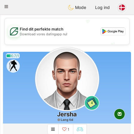
Gulf
Dating
Toggle
Mode
Log ind
navigation
💖
Find dit perfekte match
💖
Download vores datingapp nu!
💕
💕
0.7/1
4
Jersha
Lang tid
1