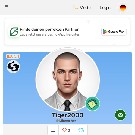
Gulf
Dating
Toggle
Mode
Login
navigation
💖
Finde deinen perfekten Partner
💖
Lade jetzt unsere Dating-App herunter!
💕
💕
0.5/1
0
Tiger2030
Länger her
3