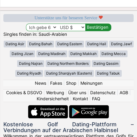
Unterstütze uns für besseren Service
Singles finden in: Saudi-Arabien
Dating Asir
Dating Bahah
Dating Eastern
Dating Hail
Dating Jawf
Dating Jizan
Dating Madinah
Dating Makkah
Dating Mecca
Dating Najran
Dating Northern Borders
Dating Qassim
Dating Riyadh
Dating Sharqiyah (Eastern)
Dating Tabuk
News
|
Fakes
|
Shop
|
Meinungen
Cookies & DSGVO
|
Werbung
|
Über uns
|
Datenschutz
|
AGB
|
Kindersicherheit
|
Kontakt
|
FAQ
Kostenlose Golf Dating-Plattform –
Verbindungen auf der Arabischen Halbinsel
Willkommen in der vertrauenswürdigen Plattform des Golfs für