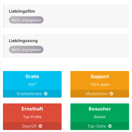
Lieblingsfilm
Nicht angegeben
Lieblingssong
Nicht angegeben
Gratis
Support
%
100
100% gratis
Gratisdienste
Moderation
Ernsthaft
Besucher
Top-Profile
Beliebt
Geprüft
Top-Seite