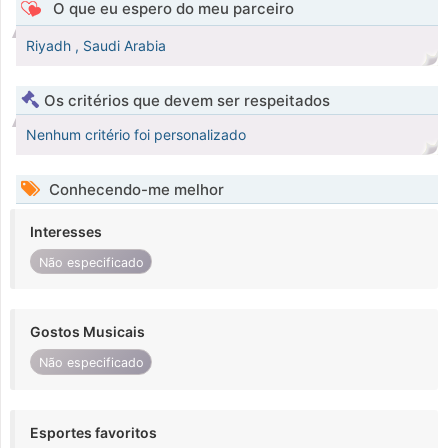
O que eu espero do meu parceiro
Riyadh , Saudi Arabia
Os critérios que devem ser respeitados
Nenhum critério foi personalizado
Conhecendo-me melhor
Interesses
Não especificado
Gostos Musicais
Não especificado
Esportes favoritos