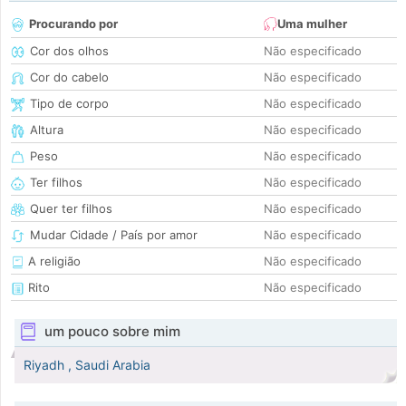
Procurando por
Uma mulher
Cor dos olhos
Não especificado
Cor do cabelo
Não especificado
Tipo de corpo
Não especificado
Altura
Não especificado
Peso
Não especificado
Ter filhos
Não especificado
Quer ter filhos
Não especificado
Mudar Cidade / País por amor
Não especificado
A religião
Não especificado
Rito
Não especificado
um pouco sobre mim
Riyadh , Saudi Arabia