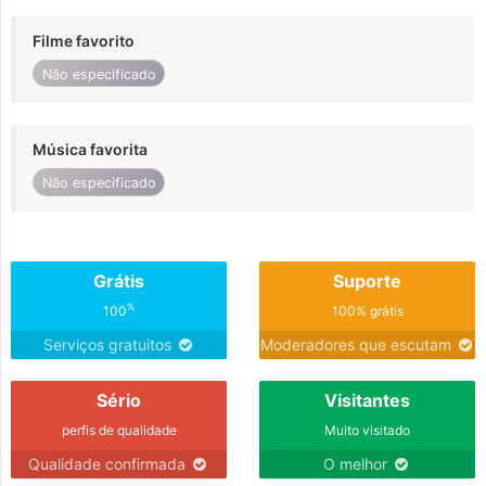
Filme favorito
Não especificado
Música favorita
Não especificado
Grátis
Suporte
%
100
100% grátis
Serviços gratuitos
Moderadores que escutam
Sério
Visitantes
perfis de qualidade
Muito visitado
Qualidade confirmada
O melhor