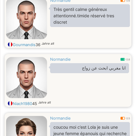
Normandie
0.6
Très gentil calme généreux
attentionné.timide réservé tres
discret
Jahre alt
Gourmandis
36
Normandie
0.8
انا مغربي ابحث عن زواج
Jahre alt
Niach1980
45
Normandie
0.5
coucou moi c’est Lola je suis une
jeune femme épanouis qui recherche