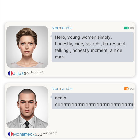
Normandie
0.8
Hello, young women simply,
honestly, nice, search , for respect
talking , honestly moment, a nice
man
Jahre alt
Juju8
50
Normandie
0.3
rien à
dirrrrrrrrrrrrrrrrrrrrrrrrrrrrrrrrrrrrrrrrrrrrrrrrre
Jahre alt
Mohamed75
33