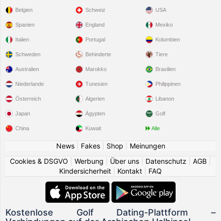
Belgien
Schweiz
USA
Spanien
England
Mexiko
Italien
Portugal
Kolumbien
Schweden
Behinderte
Tiere
Australien
Marokko
Brasilien
Niederlande
Tunesien
Philippinen
Österreich
Algerien
Libanon
Japan
Ägypten
Golf
China
Kuwait
Alle
News
|
Fakes
|
Shop
|
Meinungen
Cookies & DSGVO
|
Werbung
|
Über uns
|
Datenschutz
|
AGB
|
Kindersicherheit
|
Kontakt
|
FAQ
Kostenlose Golf Dating-Plattform –