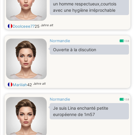
un homme respectueux,courtois
avec une hygiène irréprochable
Jahre alt
Doolceee77
25
Normandie
0.8
Ouverte à la discution
Jahre alt
Mariiiah
42
Normandie
0.8
Je suis Lina enchanté petite
européenne de 1m57