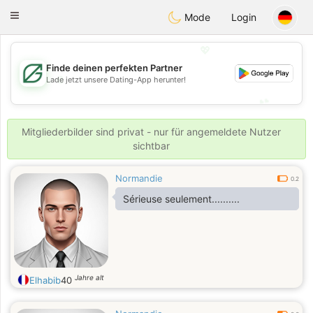
Gulf
Dating
Toggle
Mode
Login
navigation
💖
Finde deinen perfekten Partner
💖
Lade jetzt unsere Dating-App herunter!
💕
💕
Mitgliederbilder sind privat - nur für angemeldete Nutzer
sichtbar
Normandie
0.2
Sérieuse seulement..........
Jahre alt
Elhabib
40