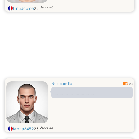
Jahre alt
Linadoolce
22
Normandie
0.3
.................................
Jahre alt
Moha3452
25