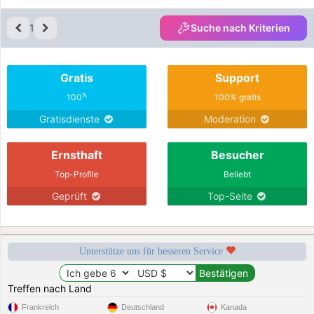
1
Suche nach Kriterien
Gratis
Support
%
100
100% gratis
Gratisdienste
Moderation
Ernsthaft
Besucher
Top-Profile
Beliebt
Geprüft
Top-Seite
Unterstütze uns für besseren Service
Treffen nach Land
Frankreich
Deutschland
Kanada