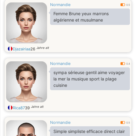
Normandie
0.5
Femme Brune yeux marrons
algérienne et musulmane
Jahre alt
Djazairiaa
26
Normandie
0.4
sympa sérieuse gentil aime voyager
la mer la musique sport la plage
cuisine
Jahre alt
Rica87
39
Normandie
0.5
Simple simpliste efficace direct clair