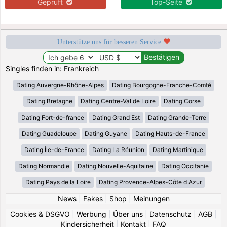
Geprüft
Top-Seite
Unterstütze uns für besseren Service
Singles finden in: Frankreich
Dating Auvergne-Rhône-Alpes
Dating Bourgogne-Franche-Comté
Dating Bretagne
Dating Centre-Val de Loire
Dating Corse
Dating Fort-de-france
Dating Grand Est
Dating Grande-Terre
Dating Guadeloupe
Dating Guyane
Dating Hauts-de-France
Dating Île-de-France
Dating La Réunion
Dating Martinique
Dating Normandie
Dating Nouvelle-Aquitaine
Dating Occitanie
Dating Pays de la Loire
Dating Provence-Alpes-Côte d Azur
News
|
Fakes
|
Shop
|
Meinungen
Cookies & DSGVO
|
Werbung
|
Über uns
|
Datenschutz
|
AGB
|
Kindersicherheit
|
Kontakt
|
FAQ