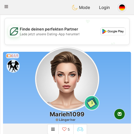
Gulf
Dating
Toggle
Mode
Login
navigation
💖
Finde deinen perfekten Partner
💖
Lade jetzt unsere Dating-App herunter!
💕
💕
0.1/1
3
Marieh1099
Länger her
5