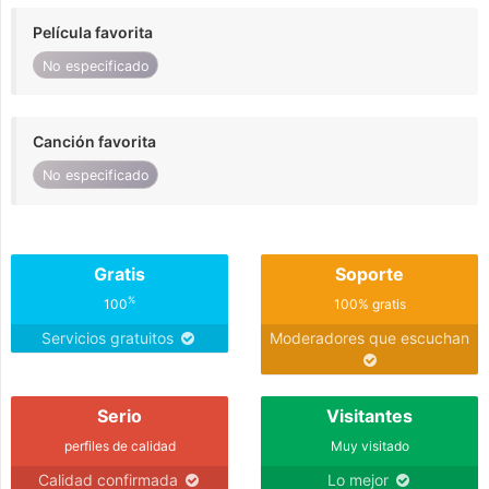
Película favorita
No especificado
Canción favorita
No especificado
Gratis
Soporte
%
100
100% gratis
Servicios gratuitos
Moderadores que escuchan
Serio
Visitantes
perfiles de calidad
Muy visitado
Calidad confirmada
Lo mejor