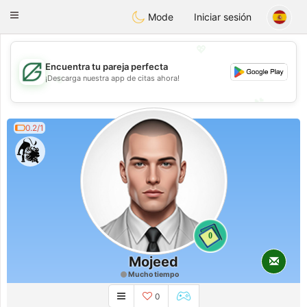
Gulf
Dating
Toggle
Mode
Iniciar sesión
navigation
💖
Encuentra tu pareja perfecta
💖
¡Descarga nuestra app de citas ahora!
💕
💕
0.2/1
0
Mojeed
Mucho tiempo
0