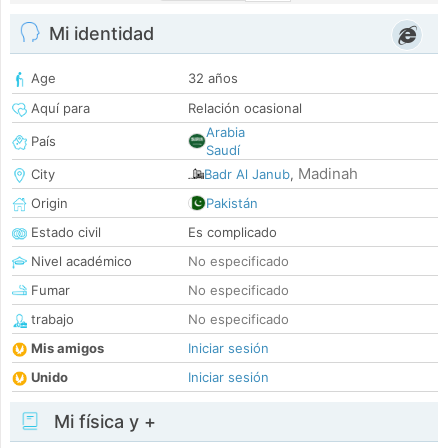
Mi identidad
Age
32 años
Aquí para
Relación ocasional
Arabia
País
Saudí
Madinah
City
Badr Al Janub
,
Origin
Pakistán
Estado civil
Es complicado
Nivel académico
No especificado
Fumar
No especificado
trabajo
No especificado
Mis amigos
Iniciar sesión
Unido
Iniciar sesión
Mi física y +