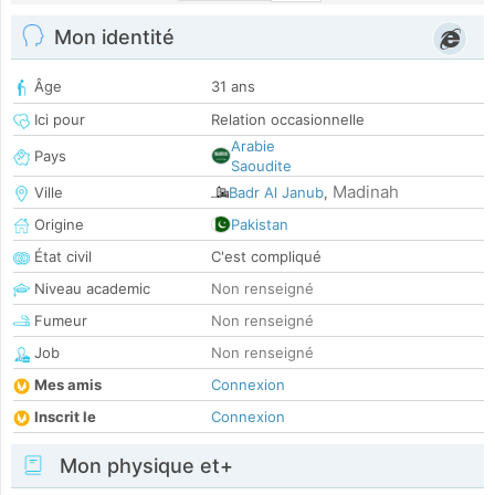
Mon identité
Âge
31 ans
Ici pour
Relation occasionnelle
Arabie
Pays
Saoudite
Madinah
Ville
Badr Al Janub
,
Origine
Pakistan
État civil
C'est compliqué
Niveau academic
Non renseigné
Fumeur
Non renseigné
Job
Non renseigné
Mes amis
Connexion
Inscrit le
Connexion
Mon physique et+