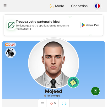
Gulf
Dating
Toggle
Mode
Connexion
navigation
💖
Trouvez votre partenaire idéal
Téléchargez notre application de rencontre
💖
maintenant !
💕
💕
0.2/1
0
Mojeed
longtemps
0