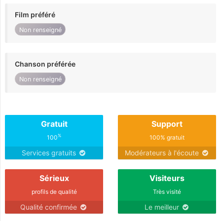
Film préféré
Non renseigné
Chanson préférée
Non renseigné
Gratuit
Support
%
100
100% gratuit
Services gratuits
Modérateurs à l'écoute
Sérieux
Visiteurs
profils de qualité
Très visité
Qualité confirmée
Le meilleur