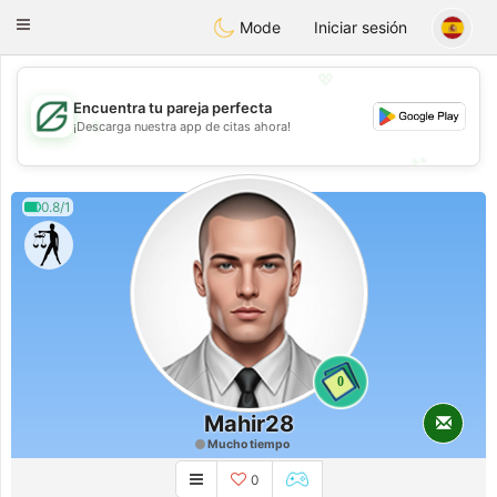
Gulf
Dating
Toggle
Mode
Iniciar sesión
navigation
💖
Encuentra tu pareja perfecta
💖
¡Descarga nuestra app de citas ahora!
💕
💕
0.8/1
0
Mahir28
Mucho tiempo
0