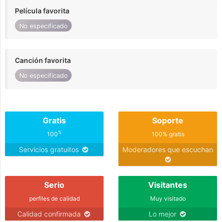
Película favorita
No especificado
Canción favorita
No especificado
Gratis
Soporte
%
100
100% gratis
Servicios gratuitos
Moderadores que escuchan
Serio
Visitantes
perfiles de calidad
Muy visitado
Calidad confirmada
Lo mejor