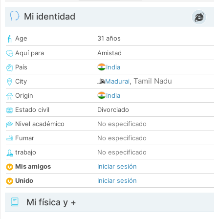
Mi identidad
Age
31 años
Aquí para
Amistad
País
India
Tamil Nadu
City
Madurai
,
Origin
India
Estado civil
Divorciado
Nivel académico
No especificado
Fumar
No especificado
trabajo
No especificado
Mis amigos
Iniciar sesión
Unido
Iniciar sesión
Mi física y +