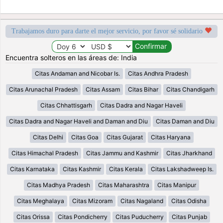
Trabajamos duro para darte el mejor servicio, por favor sé solidario
Encuentra solteros en las áreas de: India
Citas Andaman and Nicobar Is.
Citas Andhra Pradesh
Citas Arunachal Pradesh
Citas Assam
Citas Bihar
Citas Chandigarh
Citas Chhattisgarh
Citas Dadra and Nagar Haveli
Citas Dadra and Nagar Haveli and Daman and Diu
Citas Daman and Diu
Citas Delhi
Citas Goa
Citas Gujarat
Citas Haryana
Citas Himachal Pradesh
Citas Jammu and Kashmir
Citas Jharkhand
Citas Karnataka
Citas Kashmir
Citas Kerala
Citas Lakshadweep Is.
Citas Madhya Pradesh
Citas Maharashtra
Citas Manipur
Citas Meghalaya
Citas Mizoram
Citas Nagaland
Citas Odisha
Citas Orissa
Citas Pondicherry
Citas Puducherry
Citas Punjab