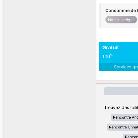
Consomme de l'
Non renseigné
Gratuit
%
100
Services gr
Trouvez des céli
Rencontre And
Rencontre Chhat
Rencon