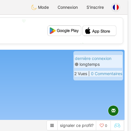
Mode
Connexion
S'inscrire
💖
💕
dernière connexion
longtemps
2 Vues |
0 Commentaires
signaler ce profil?
0