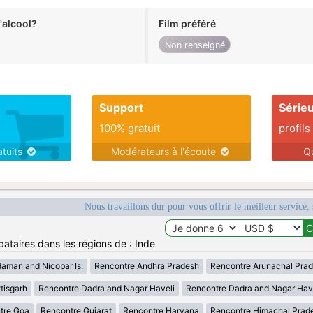
alcool?
Film préféré
Non renseigné
Support
Série
100% gratuit
profils
atuits
Modérateurs à l'écoute
Q
Nous travaillons dur pour vous offrir le meilleur service, 
bataires dans les régions de : Inde
aman and Nicobar Is.
Rencontre Andhra Pradesh
Rencontre Arunachal Pra
tisgarh
Rencontre Dadra and Nagar Haveli
Rencontre Dadra and Nagar Hav
tre Goa
Rencontre Gujarat
Rencontre Haryana
Rencontre Himachal Prad