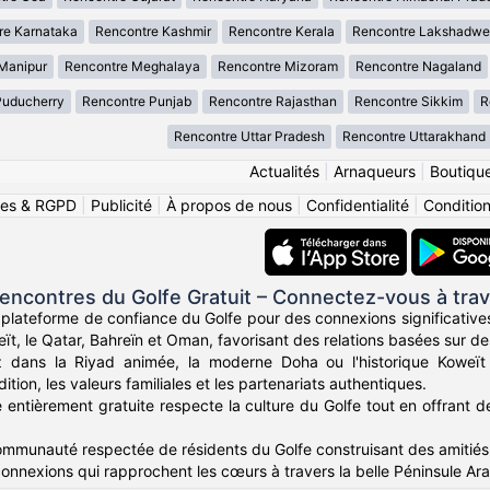
re Karnataka
Rencontre Kashmir
Rencontre Kerala
Rencontre Lakshadwee
Manipur
Rencontre Meghalaya
Rencontre Mizoram
Rencontre Nagaland
Puducherry
Rencontre Punjab
Rencontre Rajasthan
Rencontre Sikkim
R
Rencontre Uttar Pradesh
Rencontre Uttarakhand
Actualités
|
Arnaqueurs
|
Boutiqu
ies & RGPD
|
Publicité
|
À propos de nous
|
Confidentialité
|
Conditions
ncontres du Golfe Gratuit – Connectez-vous à trav
 plateforme de confiance du Golfe pour des connexions significatives
eït, le Qatar, Bahreïn et Oman, favorisant des relations basées sur d
 dans la Riyad animée, la moderne Doha ou l'historique Koweït
dition, les valeurs familiales et les partenariats authentiques.
 entièrement gratuite respecte la culture du Golfe tout en offrant 
mmunauté respectée de résidents du Golfe construisant des amitiés et
nnexions qui rapprochent les cœurs à travers la belle Péninsule Ar