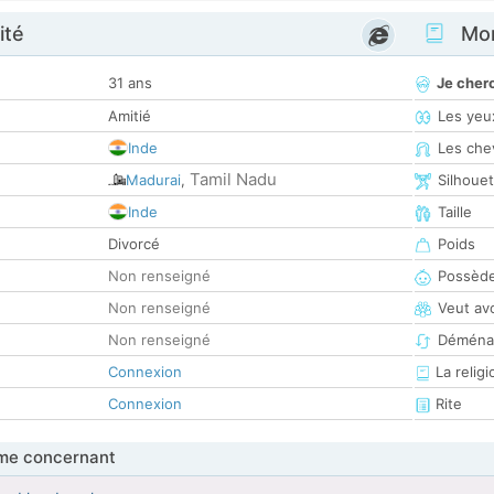
ité
Mon
31 ans
Je cher
Amitié
Les yeu
Inde
Les che
Tamil Nadu
Madurai
,
Silhoue
Inde
Taille
Divorcé
Poids
Non renseigné
Possède
Non renseigné
Veut av
Non renseigné
Déména
Connexion
La religi
Connexion
Rite
me concernant