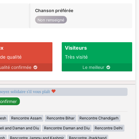
Chanson préférée
Non renseigné
ux
Visiteurs
 de qualité
Très visité
ualité confirmée
Le meilleur
soyez solidaire s'il vous plaît
desh
Rencontre Assam
Rencontre Bihar
Rencontre Chandigarh
eli and Daman and Diu
Rencontre Daman and Diu
Rencontre Delhi
esh
Rencontre Jammu and Kashmir
Rencontre Jharkhand