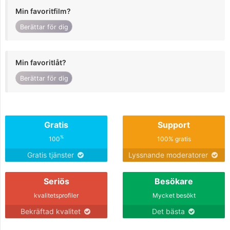
Min favoritfilm?
Berättar för dig
Min favoritlåt?
Berättar för dig
Gratis
Support
%
100
100% gratis
Gratis tjänster
Lyssnande moderatorer
Seriös
Besökare
kvalitetsprofiler
Mycket besökt
Bekräftad kvalitet
Det bästa