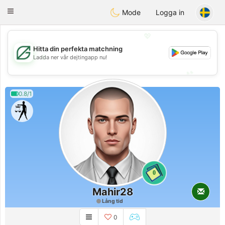
Gulf
Dating
Toggle
Mode
Logga in
navigation
💖
Hitta din perfekta matchning
💖
Ladda ner vår dejtingapp nu!
💕
💕
0.8/1
0
Mahir28
Lång tid
0