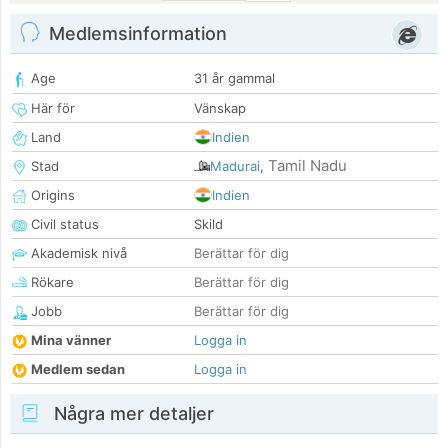
Medlemsinformation
Age
31 år gammal
Här för
Vänskap
Land
Indien
Tamil Nadu
Stad
Madurai
,
Origins
Indien
Civil status
Skild
Akademisk nivå
Berättar för dig
Rökare
Berättar för dig
Jobb
Berättar för dig
Mina vänner
Logga in
Medlem sedan
Logga in
Några mer detaljer