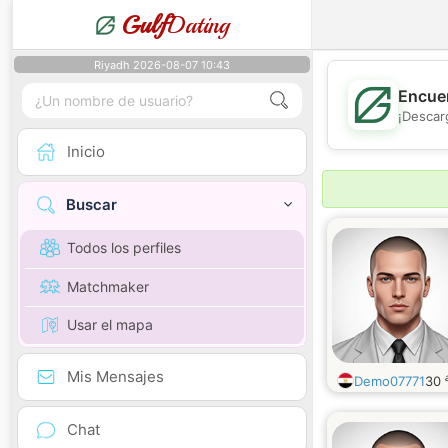
Gulf
Dating
Riyadh 2026-08-07 10:43
Encuen
¡Descar
Inicio
Buscar
Todos los perfiles
Matchmaker
Usar el mapa
Mis Mensajes
Demo07771
30
Chat