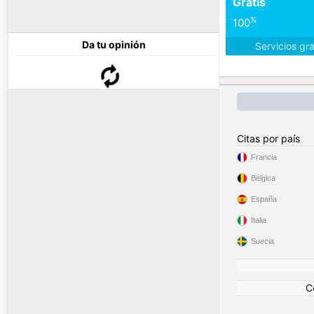
Gratis
%
100
Da tu opinión
Servicios gr
Citas por país
Francia
Bélgica
España
Italia
Suecia
C