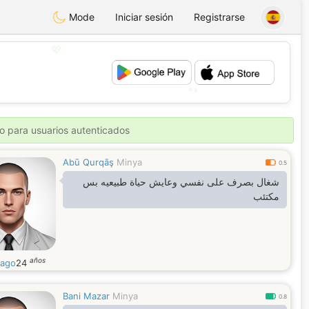
Mode
Iniciar sesión
Registrarse
💖
💕
o para usuarios autenticados
Abū Qurqāş
Minya
0.5
شغال بصرف على نفسي وعايش حياة طبيعيه بس
مكتئب
años
iago
24
Bani Mazar
Minya
0.8