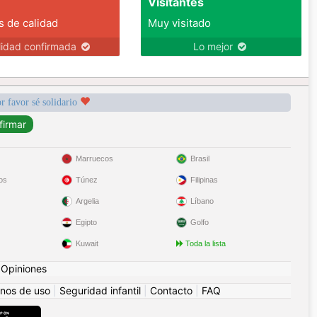
Visitantes
s de calidad
Muy visitado
lidad confirmada
Lo mejor
r favor sé solidario
Marruecos
Brasil
os
Túnez
Filipinas
Argelia
Líbano
Egipto
Golfo
Kuwait
Toda la lista
|
Opiniones
nos de uso
|
Seguridad infantil
|
Contacto
|
FAQ