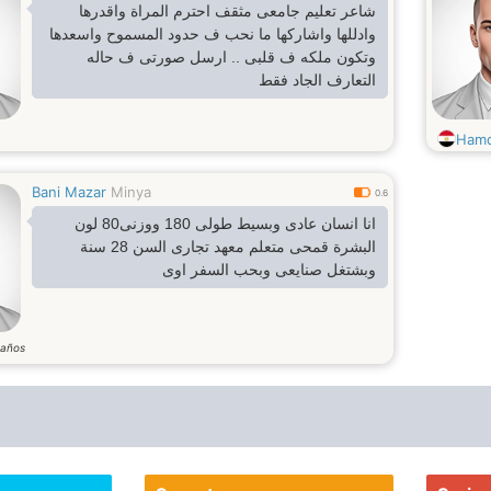
شاعر تعليم جامعى مثقف احترم المراة واقدرها
وادللها واشاركها ما نحب ف حدود المسموح واسعدها
وتكون ملكه ف قلبى .. ارسل صورتى ف حاله
التعارف الجاد فقط
Hamd
Bani Mazar
Minya
0.6
انا انسان عادى وبسيط طولى 180 ووزنى80 لون
البشرة قمحى متعلم معهد تجارى السن 28 سنة
وبشتغل صنايعى وبحب السفر اوى
años