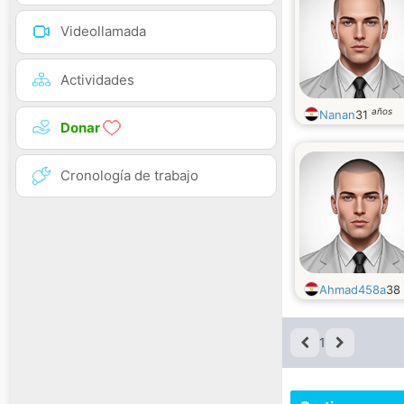
Videollamada
Actividades
años
Nanan
31
Donar
Cronología de trabajo
Ahmad458a
38
1