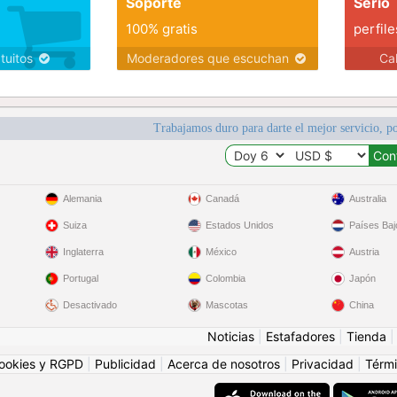
Soporte
Serio
100% gratis
perfile
atuitos
Moderadores que escuchan
Ca
Trabajamos duro para darte el mejor servicio, po
Alemania
Canadá
Australia
Suiza
Estados Unidos
Países Baj
Inglaterra
México
Austria
Portugal
Colombia
Japón
Desactivado
Mascotas
China
Noticias
|
Estafadores
|
Tienda
ookies y RGPD
|
Publicidad
|
Acerca de nosotros
|
Privacidad
|
Térmi