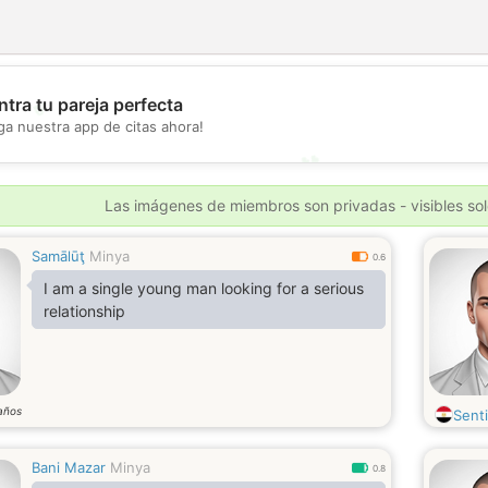
tra tu pareja perfecta
💖
ga nuestra app de citas ahora!
💕
Las imágenes de miembros son privadas - visibles sol
Samālūţ
Minya
0.6
I am a single young man looking for a serious
relationship
años
Sent
Bani Mazar
Minya
0.8