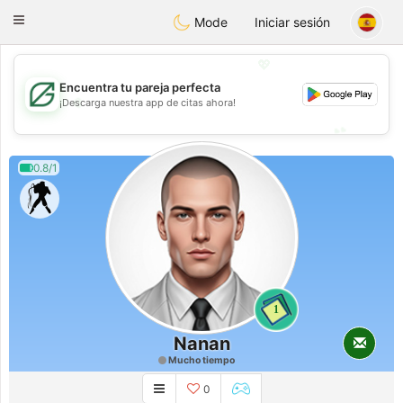
Gulf
Dating
Toggle
Mode
Iniciar sesión
navigation
💖
Encuentra tu pareja perfecta
💖
¡Descarga nuestra app de citas ahora!
💕
💕
0.8/1
1
Nanan
Mucho tiempo
0