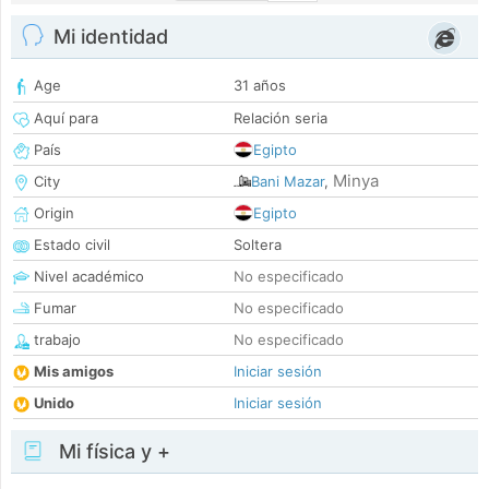
Mi identidad
Age
31 años
Aquí para
Relación seria
País
Egipto
Minya
City
Bani Mazar
,
Origin
Egipto
Estado civil
Soltera
Nivel académico
No especificado
Fumar
No especificado
trabajo
No especificado
Mis amigos
Iniciar sesión
Unido
Iniciar sesión
Mi física y +