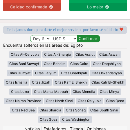
Calidad confirmada
Lo mejor
Trabajamos duro para darte el mejor servicio, por favor sé solidario
Encuentra solteros en las áreas de: Egipto
Citas Al-Qalyubia
Citas Al-Sharqia
Citas Assiut
Citas Aswan
Citas Bani Suwayf
Citas Beheira
Citas Cairo
Citas Daqahliyah
Citas Dumyat
Citas Faiyum
Citas Gharbiyah
Citas Iskandariyah
Citas Ismailia
Citas Jizah
Citas Kafr El Sheikh
Citas Kafr El-Sheikh
Citas Luxor
Citas Marsa Matrouh
Citas Menofia
Citas Minya
Citas Najran Province
Citas North Sinai
Citas Qalyubia
Citas Qena
Citas Red Sea
Citas Sharqia
Citas Sohag
Citas South Sinai
Citas Suez
Citas Washington
Noticias
|
Estafadores
|
Tienda
|
Opiniones