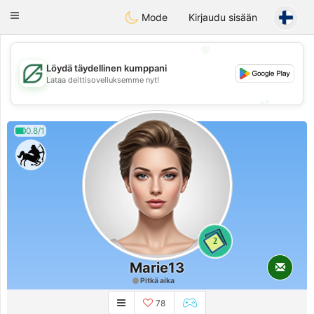
Gulf
Dating
Toggle
Mode
Kirjaudu sisään
navigation
💖
Löydä täydellinen kumppani
💖
Lataa deittisovelluksemme nyt!
💕
💕
0.8/1
2
Marie13
Pitkä aika
78