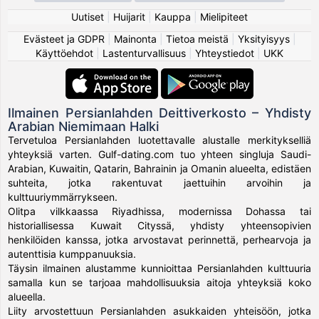
Uutiset
|
Huijarit
|
Kauppa
|
Mielipiteet
Evästeet ja GDPR
|
Mainonta
|
Tietoa meistä
|
Yksityisyys
|
Käyttöehdot
|
Lastenturvallisuus
|
Yhteystiedot
|
UKK
Ilmainen Persianlahden Deittiverkosto – Yhdisty
Arabian Niemimaan Halki
Tervetuloa Persianlahden luotettavalle alustalle merkitykselliä
yhteyksiä varten. Gulf-dating.com tuo yhteen singluja Saudi-
Arabian, Kuwaitin, Qatarin, Bahrainin ja Omanin alueelta, edistäen
suhteita, jotka rakentuvat jaettuihin arvoihin ja
kulttuuriymmärrykseen.
Olitpa vilkkaassa Riyadhissa, modernissa Dohassa tai
historiallisessa Kuwait Cityssä, yhdisty yhteensopivien
henkilöiden kanssa, jotka arvostavat perinnettä, perhearvoja ja
autenttisia kumppanuuksia.
Täysin ilmainen alustamme kunnioittaa Persianlahden kulttuuria
samalla kun se tarjoaa mahdollisuuksia aitoja yhteyksiä koko
alueella.
Liity arvostettuun Persianlahden asukkaiden yhteisöön, jotka