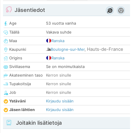
Jäsentiedot
Age
53 vuotta vanha
Täällä
Vakava suhde
Maa
Ranska
Hauts-de-France
Kaupunki
Boulogne-sur-Mer
,
Origins
Ranska
Siviiliasema
Se on monimutkaista
Akateeminen taso
Kerron sinulle
Tupakoitsija
Kerron sinulle
Job
Kerron sinulle
Ystäväni
Kirjaudu sisään
Jäsen lähtien
Kirjaudu sisään
Joitakin lisätietoja