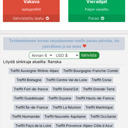
Vakava
Vierailijat
laatuprofiilit
Paljon vierailtu
Vahvistettu laatu
Paras
Työskentelemme kovasti tarjotaksemme sinulle parasta palvelua, ole
ystävällinen ja tue meitä
Löydä sinkkuja alueilta: Ranska
Treffit Auvergne-Rhône-Alpes
Treffit Bourgogne-Franche-Comté
Treffit Bretagne
Treffit Centre-Val de Loire
Treffit Corse
Treffit Fort-de-france
Treffit Grand Est
Treffit Grande-Terre
Treffit Guadeloupe
Treffit Guyane
Treffit Hauts-de-France
Treffit Île-de-France
Treffit La Réunion
Treffit Martinique
Treffit Normandie
Treffit Nouvelle-Aquitaine
Treffit Occitanie
Treffit Pays de la Loire
Treffit Provence-Alpes-Côte d Azur