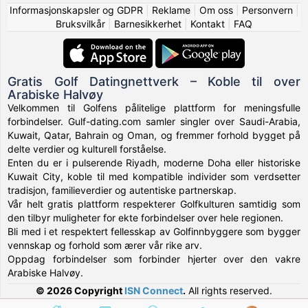
Informasjonskapsler og GDPR
|
Reklame
|
Om oss
|
Personvern
|
Bruksvilkår
|
Barnesikkerhet
|
Kontakt
|
FAQ
Gratis Golf Datingnettverk – Koble til over
Arabiske Halvøy
Velkommen til Golfens pålitelige plattform for meningsfulle
forbindelser. Gulf-dating.com samler singler over Saudi-Arabia,
Kuwait, Qatar, Bahrain og Oman, og fremmer forhold bygget på
delte verdier og kulturell forståelse.
Enten du er i pulserende Riyadh, moderne Doha eller historiske
Kuwait City, koble til med kompatible individer som verdsetter
tradisjon, familieverdier og autentiske partnerskap.
Vår helt gratis plattform respekterer Golfkulturen samtidig som
den tilbyr muligheter for ekte forbindelser over hele regionen.
Bli med i et respektert fellesskap av Golfinnbyggere som bygger
vennskap og forhold som ærer vår rike arv.
Oppdag forbindelser som forbinder hjerter over den vakre
Arabiske Halvøy.
© 2026 Copyright
ISN Connect
.
All rights reserved.