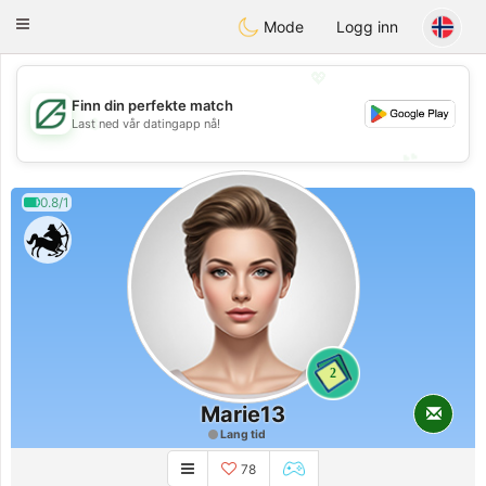
Gulf
Dating
Toggle
Mode
Logg inn
navigation
💖
Finn din perfekte match
💖
Last ned vår datingapp nå!
💕
💕
0.8/1
2
Marie13
Lang tid
78