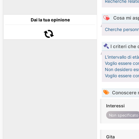
Recherche relati
Cosa mi asp
Dai la tua opinione
Cherche personn
I criteri che
L'intervallo di e
Voglio essere con
Non desidero esse
Voglio essere co
Conoscere 
Interessi
Non specificato
Gita