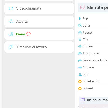
Identità 
Videochiamata
Age
Attività
qui a
Paese
Dona
City
origine
Timeline di lavoro
Stato civile
livello accademi
Fumare
Job
I miei amici
Joined
un po 'di me