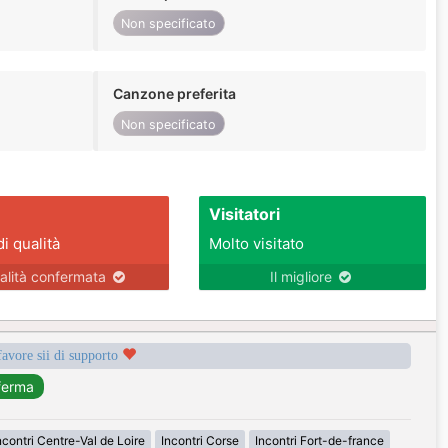
Non specificato
Canzone preferita
Non specificato
Visitatori
di qualità
Molto visitato
alità confermata
Il migliore
favore sii di supporto
ncontri Centre-Val de Loire
Incontri Corse
Incontri Fort-de-france