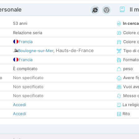
personale
Il m
53 anni
In cerca
Relazione seria
Colore 
Francia
Colore c
Hauts-de-France
Boulogne-sur-Mer
,
Tipo di 
Francia
Formato
È complicato
peso
co
Non specificato
Avere fig
Non specificato
Vuoi ave
Non specificato
Mosso d
Accedi
La religi
Accedi
Rito