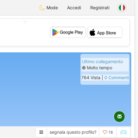
Mode
Accedi
Registrati
💖
💕
Ultimo collegamento
Molto tempo
764 Vista |
0 Commenti
segnala questo profilo?
78