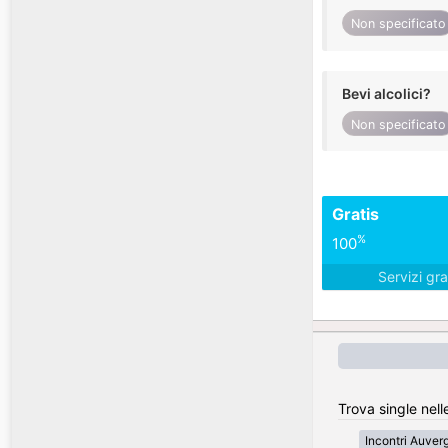
Non specificato
Bevi alcolici?
Non specificato
Gratis
%
100
Servizi gra
Trova single nell
Incontri Auve