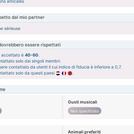
ons amicales
etto dal mio partner
e sérieuse
 dovrebbero essere rispettati
tà accettato è
40-60
.
tattato solo dai singoli membri.
re contattato da utenti il cui indice di fiducia è inferiore a 0,7.
ntattato solo da questi paesi
.
me
Gusti musicali
Non specificato
Animali preferiti