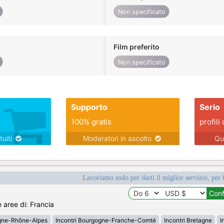
Non specificato
Film preferito
Non specificato
Supporto
Serio
100% gratis
profili 
tuiti
Moderatori in ascolto
Qu
Lavoriamo sodo per darti il miglior servizio, per 
e aree di: Francia
rgne-Rhône-Alpes
Incontri Bourgogne-Franche-Comté
Incontri Bretagne
I