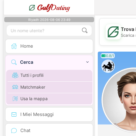
Gulf
Dating
Riyadh 2026-08-06 23:49
Trova 
Scarica 
Home
0.8/1
Cerca
Tutti i profili
Matchmaker
Usa la mappa
I Miei Messaggi
Chat