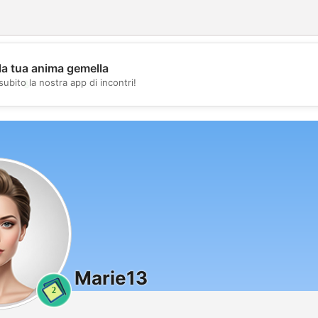
la tua anima gemella
💖
subito la nostra app di incontri!
💕
Marie13
2