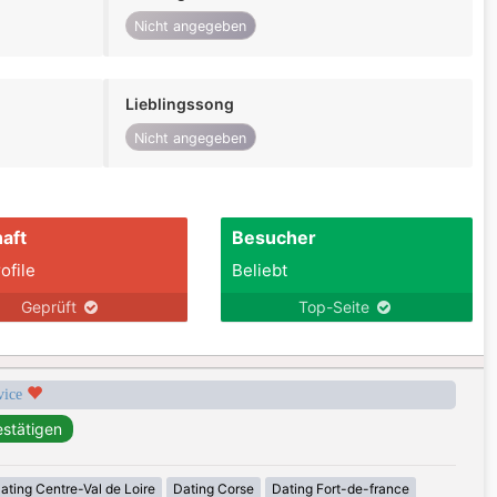
Nicht angegeben
Lieblingssong
Nicht angegeben
aft
Besucher
ofile
Beliebt
Geprüft
Top-Seite
rvice
ating Centre-Val de Loire
Dating Corse
Dating Fort-de-france