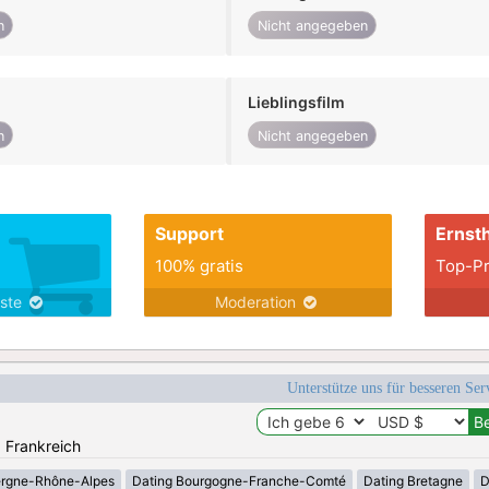
n
Nicht angegeben
Lieblingsfilm
n
Nicht angegeben
Support
Ernsth
100% gratis
Top-Pr
nste
Moderation
Unterstütze uns für besseren Se
: Frankreich
ergne-Rhône-Alpes
Dating Bourgogne-Franche-Comté
Dating Bretagne
D