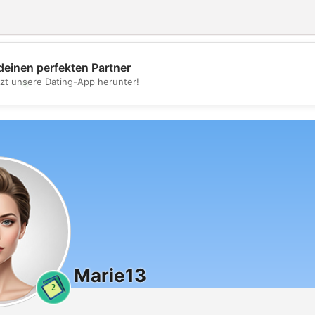
deinen perfekten Partner
💖
tzt unsere Dating-App herunter!
💕
Marie13
2