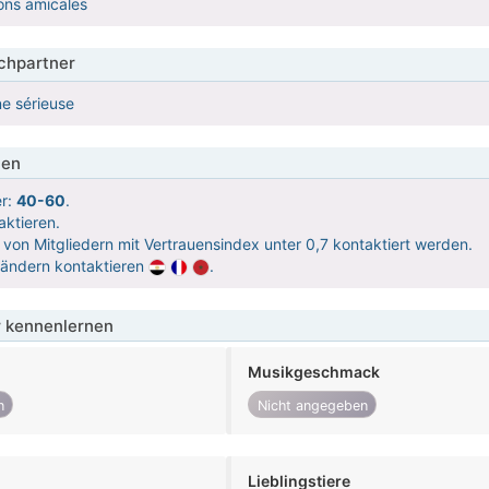
ons amicales
hpartner
e sérieuse
ien
er:
40-60
.
aktieren.
 von Mitgliedern mit Vertrauensindex unter 0,7 kontaktiert werden.
Ländern kontaktieren
.
 kennenlernen
Musikgeschmack
n
Nicht angegeben
Lieblingstiere