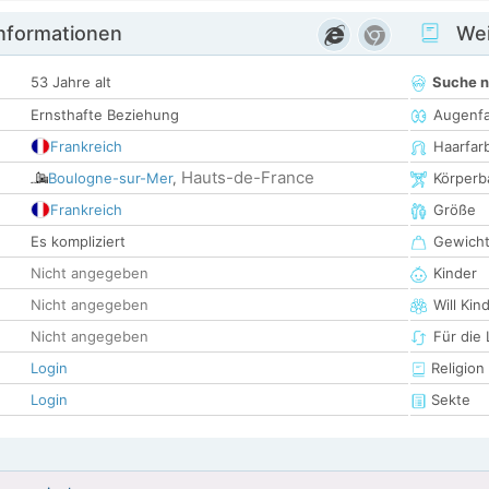
informationen
Wei
53 Jahre alt
Suche 
Ernsthafte Beziehung
Augenf
Frankreich
Haarfar
Hauts-de-France
Boulogne-sur-Mer
,
Körperb
Frankreich
Größe
Es kompliziert
Gewich
Nicht angegeben
Kinder
Nicht angegeben
Will Kin
Nicht angegeben
Für die
Login
Religion
Login
Sekte