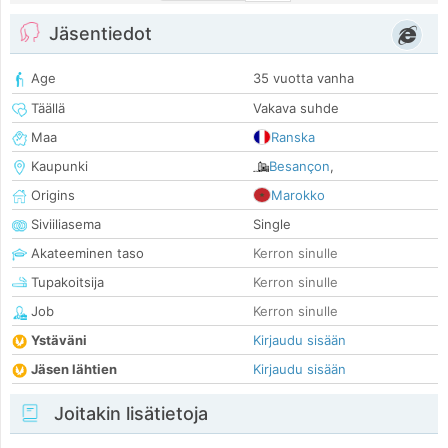
Jäsentiedot
Age
35 vuotta vanha
Täällä
Vakava suhde
Maa
Ranska
Kaupunki
Besançon
,
Origins
Marokko
Siviiliasema
Single
Akateeminen taso
Kerron sinulle
Tupakoitsija
Kerron sinulle
Job
Kerron sinulle
Ystäväni
Kirjaudu sisään
Jäsen lähtien
Kirjaudu sisään
Joitakin lisätietoja