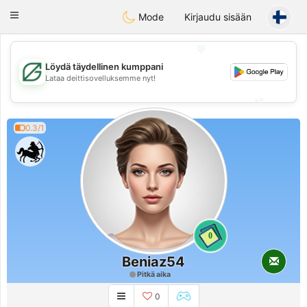
Gulf
Dating
Toggle
Mode
Kirjaudu sisään
navigation
💖
Löydä täydellinen kumppani
💖
Lataa deittisovelluksemme nyt!
💕
💕
0.3/1
0
Beniaz54
Pitkä aika
0