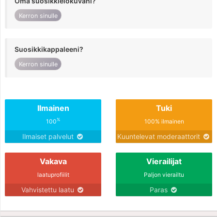
Oma suosikkielokuvani?
Kerron sinulle
Suosikkikappaleeni?
Kerron sinulle
Ilmainen
Tuki
%
100
100% ilmainen
Ilmaiset palvelut
Kuuntelevat moderaattorit
Vakava
Vierailijat
laatuprofiilit
Paljon vierailtu
Vahvistettu laatu
Paras