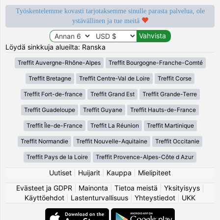
Työskentelemme kovasti tarjotaksemme sinulle parasta palvelua, ole
ystävällinen ja tue meitä
Löydä sinkkuja alueilta: Ranska
Treffit Auvergne-Rhône-Alpes
Treffit Bourgogne-Franche-Comté
Treffit Bretagne
Treffit Centre-Val de Loire
Treffit Corse
Treffit Fort-de-france
Treffit Grand Est
Treffit Grande-Terre
Treffit Guadeloupe
Treffit Guyane
Treffit Hauts-de-France
Treffit Île-de-France
Treffit La Réunion
Treffit Martinique
Treffit Normandie
Treffit Nouvelle-Aquitaine
Treffit Occitanie
Treffit Pays de la Loire
Treffit Provence-Alpes-Côte d Azur
Uutiset
|
Huijarit
|
Kauppa
|
Mielipiteet
Evästeet ja GDPR
|
Mainonta
|
Tietoa meistä
|
Yksityisyys
|
Käyttöehdot
|
Lastenturvallisuus
|
Yhteystiedot
|
UKK