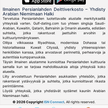
Ilmainen Persianlahden Deittiverkosto – Yhdisty
Arabian Niemimaan Halki
Tervetuloa Persianlahden luotettavalle alustalle merkitykselliä
yhteyksiä varten. Gulf-dating.com tuo yhteen singluja Saudi-
Arabian, Kuwaitin, Qatarin, Bahrainin ja Omanin alueelta, edistäen
suhteita, jotka rakentuvat jaettuihin arvoihin ja
kulttuuriymmärrykseen.
Olitpa vilkkaassa Riyadhissa, modernissa Dohassa tai
historiallisessa Kuwait Cityssä, yhdisty yhteensopivien
henkilöiden kanssa, jotka arvostavat perinnettä, perhearvoja ja
autenttisia kumppanuuksia.
Täysin ilmainen alustamme kunnioittaa Persianlahden kulttuuria
samalla kun se tarjoaa mahdollisuuksia aitoja yhteyksiä koko
alueella.
Liity arvostettuun Persianlahden asukkaiden yhteisöön, jotka
rakentavat ystävyyksiä ja suhteita, jotka kunnioittavat rikasta
perintöämme.
Löydä yhteyksiä, jotka yhdistävät sydämet kauniin Arabian
Niemimaan halki.
© 2026 Copyright
ISN Connect
.
All rights reserved.