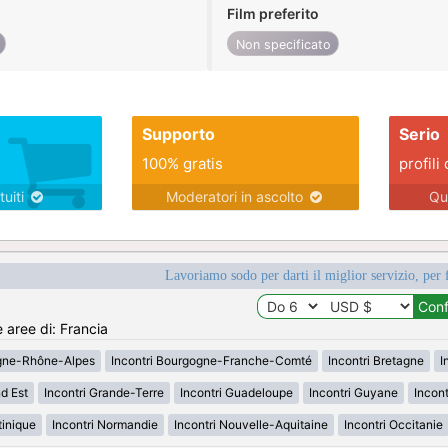
Film preferito
Non specificato
Supporto
Serio
100% gratis
profili 
tuiti
Moderatori in ascolto
Qu
Lavoriamo sodo per darti il miglior servizio, per 
e aree di: Francia
rgne-Rhône-Alpes
Incontri Bourgogne-Franche-Comté
Incontri Bretagne
I
d Est
Incontri Grande-Terre
Incontri Guadeloupe
Incontri Guyane
Incon
tinique
Incontri Normandie
Incontri Nouvelle-Aquitaine
Incontri Occitanie