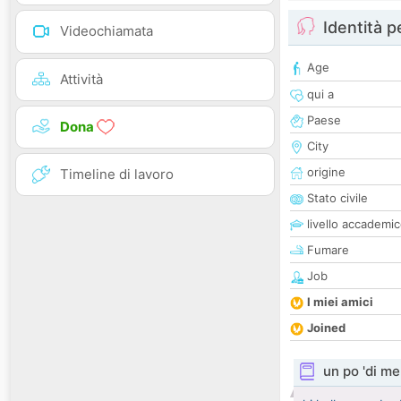
Identità 
Videochiamata
Age
Attività
qui a
Paese
Dona
City
origine
Timeline di lavoro
Stato civile
livello accademi
Fumare
Job
I miei amici
Joined
un po 'di me