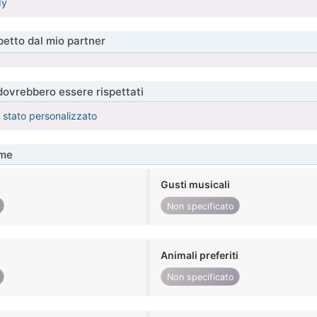
dy
etto dal mio partner
 dovrebbero essere rispettati
è stato personalizzato
me
Gusti musicali
Non specificato
Animali preferiti
Non specificato