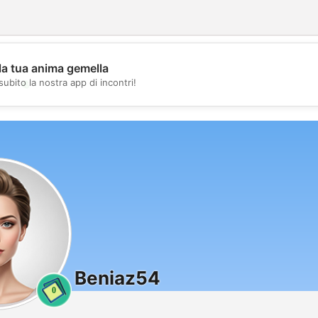
la tua anima gemella
💖
subito la nostra app di incontri!
💕
Beniaz54
0