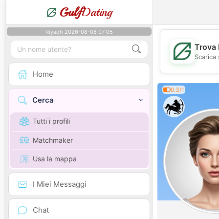
Gulf
Dating
Riyadh 2026-08-08 07:05
Trova 
Scarica 
Home
0.3/1
Cerca
Tutti i profili
Matchmaker
Usa la mappa
I Miei Messaggi
Chat