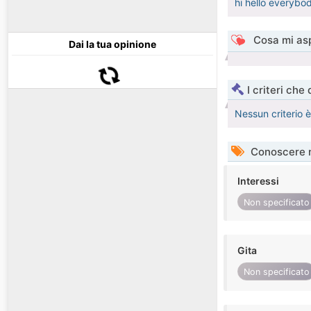
hi hello everybo
Cosa mi asp
Dai la tua opinione
I criteri che
Nessun criterio 
Conoscere 
Interessi
Non specificato
Gita
Non specificato