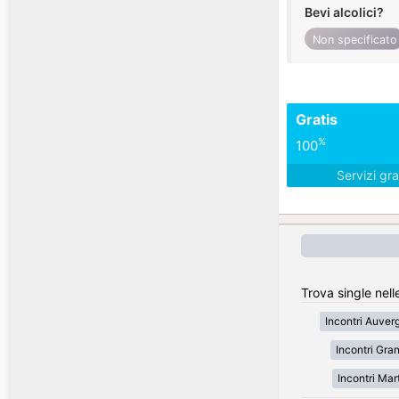
Bevi alcolici?
Non specificato
Gratis
%
100
Servizi gra
Trova single nell
Incontri Auve
Incontri Gran
Incontri Mar