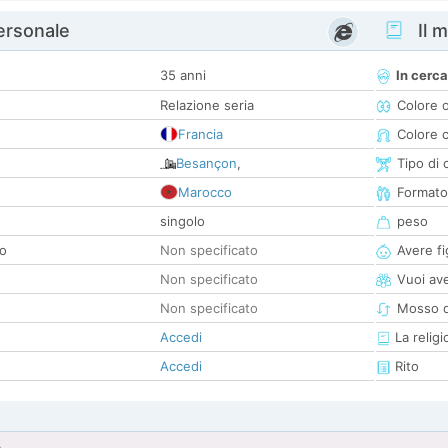
personale
Il m
35 anni
In cerca
Relazione seria
Colore 
Francia
Colore c
Besançon
,
Tipo di 
Marocco
Formato
singolo
peso
co
Non specificato
Avere fig
Non specificato
Vuoi ave
Non specificato
Mosso d
Accedi
La religi
Accedi
Rito