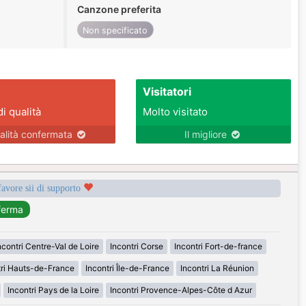
Canzone preferita
Non specificato
Visitatori
di qualità
Molto visitato
alità confermata
Il migliore
favore sii di supporto
ncontri Centre-Val de Loire
Incontri Corse
Incontri Fort-de-france
tri Hauts-de-France
Incontri Île-de-France
Incontri La Réunion
Incontri Pays de la Loire
Incontri Provence-Alpes-Côte d Azur