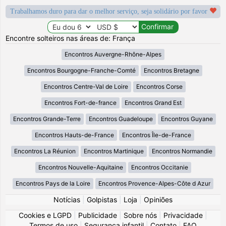
Trabalhamos duro para dar o melhor serviço, seja solidário por favor
Encontre solteiros nas áreas de: França
Encontros Auvergne-Rhône-Alpes
Encontros Bourgogne-Franche-Comté
Encontros Bretagne
Encontros Centre-Val de Loire
Encontros Corse
Encontros Fort-de-france
Encontros Grand Est
Encontros Grande-Terre
Encontros Guadeloupe
Encontros Guyane
Encontros Hauts-de-France
Encontros Île-de-France
Encontros La Réunion
Encontros Martinique
Encontros Normandie
Encontros Nouvelle-Aquitaine
Encontros Occitanie
Encontros Pays de la Loire
Encontros Provence-Alpes-Côte d Azur
Notícias
|
Golpistas
|
Loja
|
Opiniões
Cookies e LGPD
|
Publicidade
|
Sobre nós
|
Privacidade
|
Termos de uso
|
Segurança infantil
|
Contato
|
FAQ