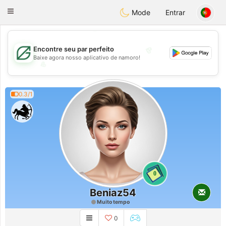
Gulf
Dating
Toggle
Mode
Entrar
navigation
💖
Encontre seu par perfeito
Baixe agora nosso aplicativo de namoro!
💖
💕
💕
0.3/1
0
Beniaz54
Muito tempo
0