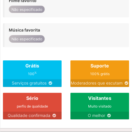
Filme favorito
Não especificado
Música favorita
Não especificado
Grátis
Suporte
%
100
100% grátis
Serviços gratuitos
Moderadores que escutam
Sério
Visitantes
perfis de qualidade
Muito visitado
Qualidade confirmada
O melhor