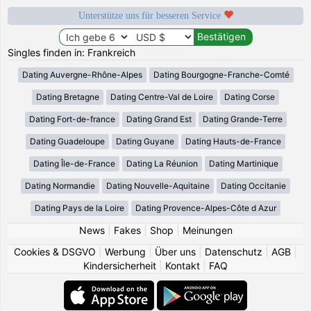
Unterstütze uns für besseren Service
Singles finden in: Frankreich
Dating Auvergne-Rhône-Alpes
Dating Bourgogne-Franche-Comté
Dating Bretagne
Dating Centre-Val de Loire
Dating Corse
Dating Fort-de-france
Dating Grand Est
Dating Grande-Terre
Dating Guadeloupe
Dating Guyane
Dating Hauts-de-France
Dating Île-de-France
Dating La Réunion
Dating Martinique
Dating Normandie
Dating Nouvelle-Aquitaine
Dating Occitanie
Dating Pays de la Loire
Dating Provence-Alpes-Côte d Azur
News
|
Fakes
|
Shop
|
Meinungen
Cookies & DSGVO
|
Werbung
|
Über uns
|
Datenschutz
|
AGB
|
Kindersicherheit
|
Kontakt
|
FAQ