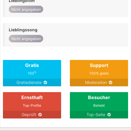
Lieblingsfilm
Nicht angegeben
Lieblingssong
Nicht angegeben
Gratis
Support
%
100
100% gratis
Gratisdienste
Moderation
Ernsthaft
Besucher
Top-Profile
Beliebt
Geprüft
Top-Seite