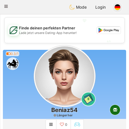
Gulf
Dating
Toggle
Mode
Login
navigation
💖
Finde deinen perfekten Partner
💖
Lade jetzt unsere Dating-App herunter!
💕
💕
0.3/1
0
Beniaz54
Länger her
0