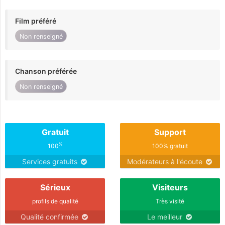
Film préféré
Non renseigné
Chanson préférée
Non renseigné
Gratuit
Support
%
100
100% gratuit
Services gratuits
Modérateurs à l'écoute
Sérieux
Visiteurs
profils de qualité
Très visité
Qualité confirmée
Le meilleur