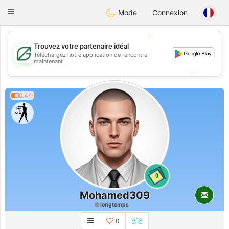
Gulf
Dating
Toggle
Mode
Connexion
navigation
💖
Trouvez votre partenaire idéal
💖
Téléchargez notre application de rencontre
maintenant !
💕
💕
0.4/1
0
Mohamed309
longtemps
0