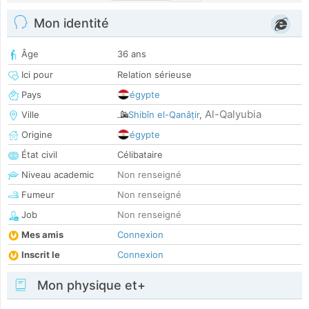
Mon identité
Âge
36 ans
Ici pour
Relation sérieuse
Pays
égypte
Al-Qalyubia
Ville
Shibîn el-Qanâṭir
,
Origine
égypte
État civil
Célibataire
Niveau academic
Non renseigné
Fumeur
Non renseigné
Job
Non renseigné
Mes amis
Connexion
Inscrit le
Connexion
Mon physique et+