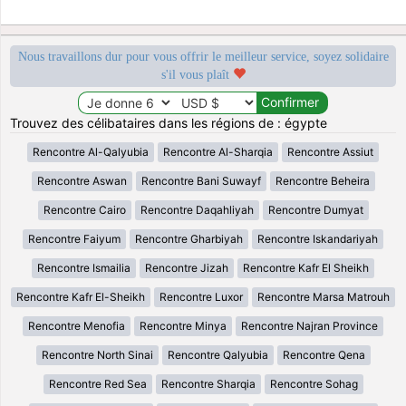
Nous travaillons dur pour vous offrir le meilleur service, soyez solidaire
s'il vous plaît
Trouvez des célibataires dans les régions de : égypte
Rencontre Al-Qalyubia
Rencontre Al-Sharqia
Rencontre Assiut
Rencontre Aswan
Rencontre Bani Suwayf
Rencontre Beheira
Rencontre Cairo
Rencontre Daqahliyah
Rencontre Dumyat
Rencontre Faiyum
Rencontre Gharbiyah
Rencontre Iskandariyah
Rencontre Ismailia
Rencontre Jizah
Rencontre Kafr El Sheikh
Rencontre Kafr El-Sheikh
Rencontre Luxor
Rencontre Marsa Matrouh
Rencontre Menofia
Rencontre Minya
Rencontre Najran Province
Rencontre North Sinai
Rencontre Qalyubia
Rencontre Qena
Rencontre Red Sea
Rencontre Sharqia
Rencontre Sohag