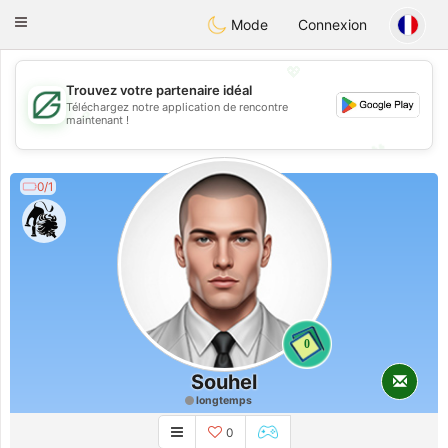
Gulf
Dating
Toggle
Mode
Connexion
navigation
💖
Trouvez votre partenaire idéal
Téléchargez notre application de rencontre
💖
maintenant !
💕
💕
0/1
0
Souhel
longtemps
0