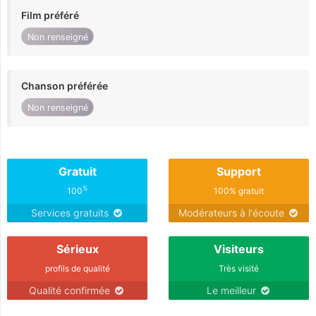
Film préféré
Non renseigné
Chanson préférée
Non renseigné
Gratuit
Support
%
100
100% gratuit
Services gratuits
Modérateurs à l'écoute
Sérieux
Visiteurs
profils de qualité
Très visité
Qualité confirmée
Le meilleur