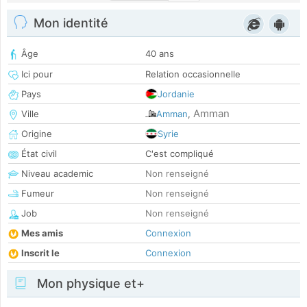
Mon identité
Âge
40 ans
Ici pour
Relation occasionnelle
Pays
Jordanie
Amman
Ville
Amman
,
Origine
Syrie
État civil
C'est compliqué
Niveau academic
Non renseigné
Fumeur
Non renseigné
Job
Non renseigné
Mes amis
Connexion
Inscrit le
Connexion
Mon physique et+