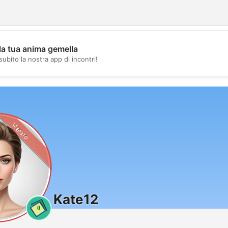
la tua anima gemella
💖
subito la nostra app di incontri!
💕
Vietato
Kate12
0