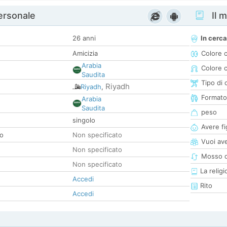
personale
Il m
26 anni
In cerca
Amicizia
Colore 
Arabia
Colore c
Saudita
Tipo di 
Riyadh
Riyadh
,
Formato
Arabia
Saudita
peso
singolo
Avere fig
co
Non specificato
Vuoi ave
Non specificato
Mosso d
Non specificato
La religi
Accedi
Rito
Accedi