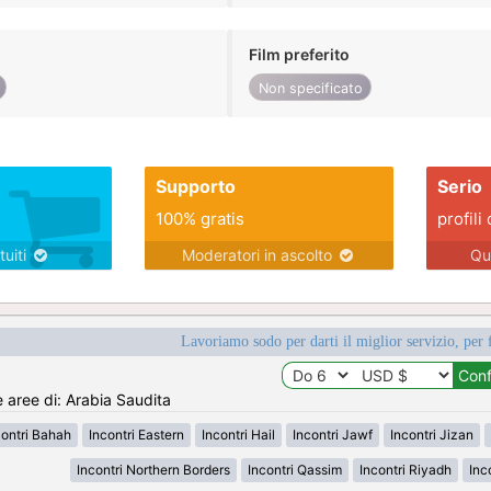
Film preferito
Non specificato
Supporto
Serio
100% gratis
profili 
tuiti
Moderatori in ascolto
Qu
Lavoriamo sodo per darti il miglior servizio, per 
e aree di: Arabia Saudita
contri Bahah
Incontri Eastern
Incontri Hail
Incontri Jawf
Incontri Jizan
Incontri Northern Borders
Incontri Qassim
Incontri Riyadh
Inc