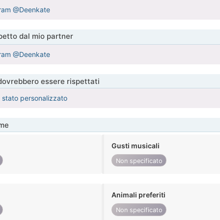
gram @Deenkate
etto dal mio partner
gram @Deenkate
 dovrebbero essere rispettati
è stato personalizzato
me
Gusti musicali
Non specificato
Animali preferiti
Non specificato