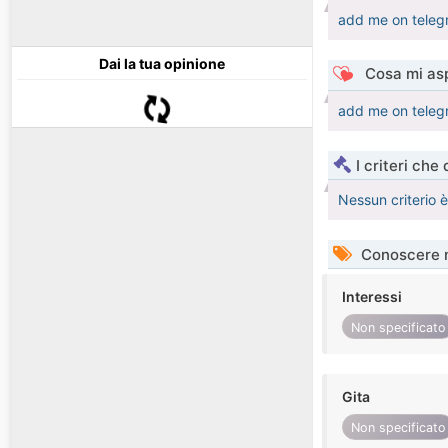
add me on tele
Dai la tua opinione
Cosa mi asp
add me on tele
I criteri che
Nessun criterio 
Conoscere 
Interessi
Non specificato
Gita
Non specificato