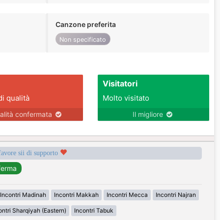
Canzone preferita
Non specificato
Visitatori
di qualità
Molto visitato
alità confermata
Il migliore
favore sii di supporto
Incontri Madinah
Incontri Makkah
Incontri Mecca
Incontri Najran
ontri Sharqiyah (Eastern)
Incontri Tabuk