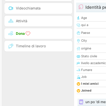
Identità 
Videochiamata
Age
Attività
qui a
Paese
Dona
City
Timeline di lavoro
origine
Stato civile
livello accademi
Fumare
Job
I miei amici
Joined
un po 'di me