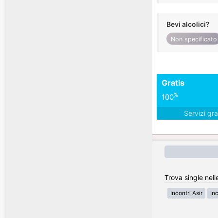
Bevi alcolici?
Non specificato
Gratis
%
100
Servizi gra
Trova single nell
Incontri Asir
In