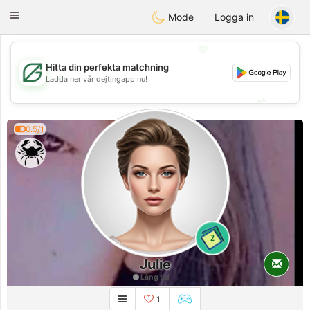
Gulf
Dating
Toggle
Mode
Logga in
navigation
💖
Hitta din perfekta matchning
💖
Ladda ner vår dejtingapp nu!
💕
💕
0.5/1
2
Julie
Lång tid
1