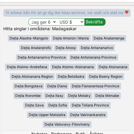
Vi arbetar hårt för att ge dig den bästa servicen, var snäll och stöd oss
Hitta singlar i områdena: Madagaskar
Dejta Alaotra-Mangoro
Dejta Amoron i Mania
Dejta Analamanga
Dejta Analanjirofo
Dejta Anosy
Dejta Antananarivo
Dejta Antananarivo Province
Dejta Antsiranana Province
Dejta Atsimo-Andrefana
Dejta Atsimo-Atsinanana
Dejta Atsinanana
Dejta Atsinanana Region
Dejta Betsiboka
Dejta Boeny Region
Dejta Bongolava
Dejta Diana
Dejta Fianarantsoa Province
Dejta Ihorombe
Dejta Itasy
Dejta Melaky
Dejta Menabe
Dejta Sava
Dejta Sofia
Dejta Toliara Province
Dejta Upper Matsiatra
Dejta Vakinankaratra
Dejta Vatovavy-Fitovinany
Nyheter
|
Bedragare
|
Butik
|
Åsikter