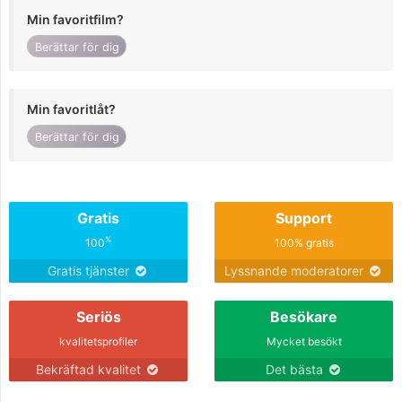
Min favoritfilm?
Berättar för dig
Min favoritlåt?
Berättar för dig
Gratis
Support
%
100
100% gratis
Gratis tjänster
Lyssnande moderatorer
Seriös
Besökare
kvalitetsprofiler
Mycket besökt
Bekräftad kvalitet
Det bästa