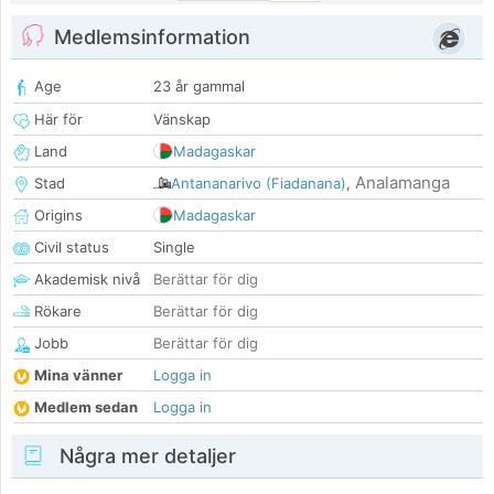
Medlemsinformation
Age
23 år gammal
Här för
Vänskap
Land
Madagaskar
Analamanga
Stad
Antananarivo (Fiadanana)
,
Origins
Madagaskar
Civil status
Single
Akademisk nivå
Berättar för dig
Rökare
Berättar för dig
Jobb
Berättar för dig
Mina vänner
Logga in
Medlem sedan
Logga in
Några mer detaljer