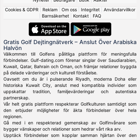
Cookies & GDPR
|
Reklam
|
Om oss
|
Integritet
|
Användarvillkor
|
Barnsäkerhet
|
Kontakt
|
FAQ
Gratis Golf Dejtingnätverk – Anslut Över Arabiska
Halvön
Välkommen till Golfens pålitliga plattform för meningsfulla
förbindelser. Gulf-dating.com förenar singlar över Saudiarabien,
Kuwait, Qatar, Bahrain och Oman, och främjar relationer byggda
på delade värderingar och kulturell förståelse.
Oavsett om du är i pulserande Riyadh, moderna Doha eller
historiska Kuwait City, anslut med kompatibla individer som
uppskattar tradition, familjevärderingar och autentiska
partnerskap.
Vår helt gratis plattform respekterar Golfkulturen samtidigt som
den erbjuder möjligheter för äkta förbindelser över hela
regionen.
Gå med i en respekterad gemenskap av Golfinvånare som
bygger vänskaper och relationer som hedrar vårt rika arv.
Upptäck förbindelser som kopplar samman hjärtan över den