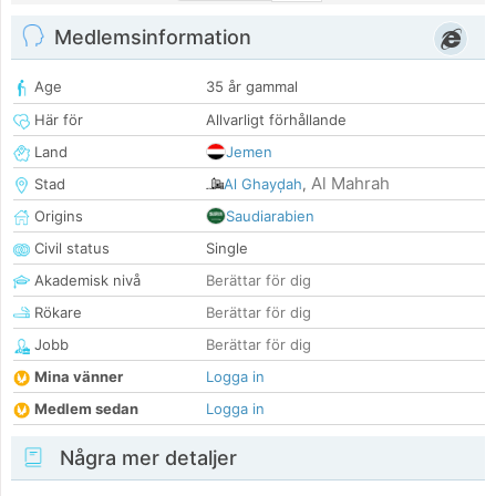
Medlemsinformation
Age
35 år gammal
Här för
Allvarligt förhållande
Land
Jemen
Al Mahrah
Stad
Al Ghayḑah
,
Origins
Saudiarabien
Civil status
Single
Akademisk nivå
Berättar för dig
Rökare
Berättar för dig
Jobb
Berättar för dig
Mina vänner
Logga in
Medlem sedan
Logga in
Några mer detaljer