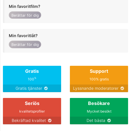
Min favoritfilm?
Berättar för dig
Min favoritlåt?
Berättar för dig
Gratis
Support
%
100
100% gratis
Gratis tjänster
Lyssnande moderatorer
Seriös
Besökare
kvalitetsprofiler
Mycket besökt
Bekräftad kvalitet
Det bästa