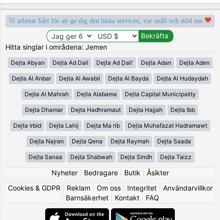
Vi arbetar hårt för att ge dig den bästa servicen, var snäll och stöd oss
Hitta singlar i områdena: Jemen
Dejta Abyan
Dejta Ad Dali
Dejta Ad Ḑali‘
Dejta Adan
Dejta Aden
Dejta Al Anbar
Dejta Al Awabil
Dejta Al Bayda
Dejta Al Hudaydah
Dejta Al Mahrah
Dejta Alabama
Dejta Capital Municipality
Dejta Dhamar
Dejta Hadhramaut
Dejta Hajjah
Dejta Ibb
Dejta Irbid
Dejta Lahij
Dejta Ma rib
Dejta Muhafazat Hadramawt
Dejta Najran
Dejta Qena
Dejta Raymah
Dejta Saada
Dejta Sanaa
Dejta Shabwah
Dejta Sindh
Dejta Taizz
Nyheter
|
Bedragare
|
Butik
|
Åsikter
Cookies & GDPR
|
Reklam
|
Om oss
|
Integritet
|
Användarvillkor
|
Barnsäkerhet
|
Kontakt
|
FAQ