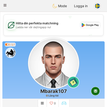
Gulf
Dating
Toggle
Mode
Logga in
navigation
💖
Hitta din perfekta matchning
💖
Ladda ner vår dejtingapp nu!
💕
💕
0.5/1
0
Mbarak107
Lång tid
0