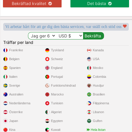
Bekräftad kvalitet
Det bästa
Vi arbetar hårt för att ge dig den bästa servicen, var snäll och stöd oss
Träffar per land
Frankrike
Tyskland
Kanada
Belgien
Schweiz
USA
Spanien
England
Mexiko
Italien
Portugal
Colombia
Sverige
Funktionshindrad
Husdjur
Australien
Marocko
Brasilien
Nederländerna
Tunisien
Filippinerna
Österrike
Algeriet
Libanon
Japan
Egypten
Gulfen
Kina
Kuwait
Hela listan