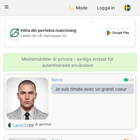
Gulf
Dating
Toggle
Mode
Logga in
navigation
💖
Hitta din perfekta matchning
💖
Ladda ner vår dejtingapp nu!
💕
💕
Medlemsbilder är privata - synliga endast för
autentiserade användare
Batna
0.7
Je suis timide avec un grand coeur
år gammal
Lardz22
69