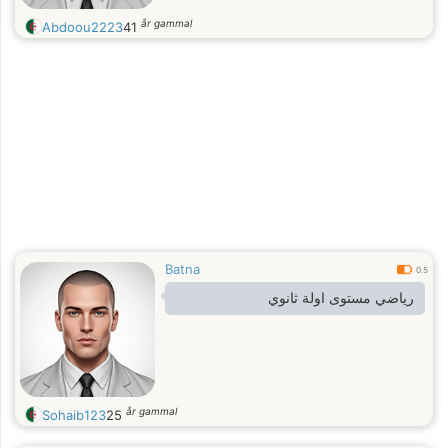
år gammal
Abdoou2223
41
Batna
0.5
رياضي مستوى اولة ثانوي
år gammal
Sohaib123
25