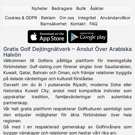
Nyheter
|
Bedragare
|
Butik
|
Åsikter
Cookies & GDPR
|
Reklam
|
Om oss
|
Integritet
|
Användarvillkor
|
Barnsäkerhet
|
Kontakt
|
FAQ
Gratis Golf Dejtingnätverk – Anslut Över Arabiska
Halvön
Välkommen till Golfens pålitliga plattform för meningsfulla
förbindelser. Gulf-dating.com förenar singlar över Saudiarabien,
Kuwait, Qatar, Bahrain och Oman, och främjar relationer byggda
på delade värderingar och kulturell förståelse.
Oavsett om du är i pulserande Riyadh, moderna Doha eller
historiska Kuwait City, anslut med kompatibla individer som
uppskattar tradition, familjevärderingar och autentiska
partnerskap.
Vår helt gratis plattform respekterar Golfkulturen samtidigt som
den erbjuder möjligheter för äkta förbindelser över hela
regionen.
Gå med i en respekterad gemenskap av Golfinvånare som
bygger vänskaper och relationer som hedrar vårt rika arv.