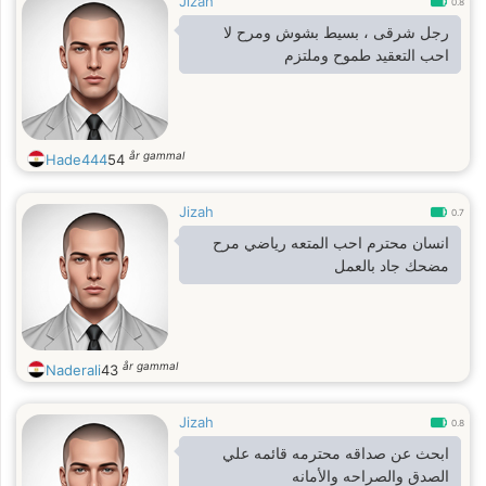
Jizah
0.8
رجل شرقى ، بسيط بشوش ومرح لا
احب التعقيد طموح وملتزم
år gammal
Hade444
54
Jizah
0.7
انسان محترم احب المتعه رياضي مرح
مضحك جاد بالعمل
år gammal
Naderali
43
Jizah
0.8
ابحث عن صداقه محترمه قائمه علي
الصدق والصراحه والأمانه