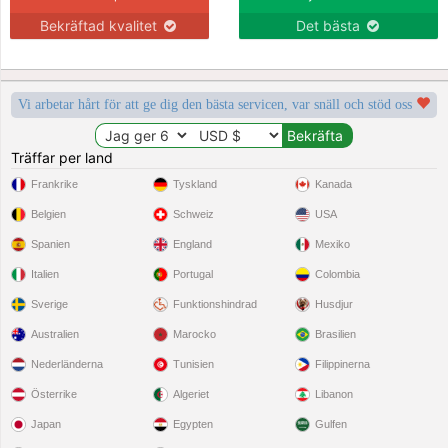
Bekräftad kvalitet
Det bästa
Vi arbetar hårt för att ge dig den bästa servicen, var snäll och stöd oss
Träffar per land
Frankrike
Tyskland
Kanada
Belgien
Schweiz
USA
Spanien
England
Mexiko
Italien
Portugal
Colombia
Sverige
Funktionshindrad
Husdjur
Australien
Marocko
Brasilien
Nederländerna
Tunisien
Filippinerna
Österrike
Algeriet
Libanon
Japan
Egypten
Gulfen