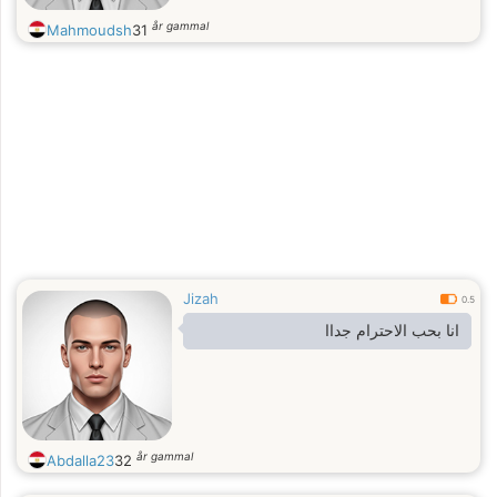
år gammal
Mahmoudsh
31
Jizah
0.5
انا بحب الاحترام جداا
år gammal
Abdalla23
32