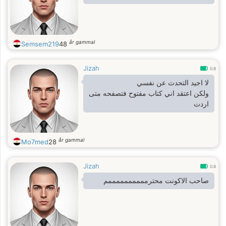
år gammal
Semsem219
48
Jizah
0.8
لا اجيد التحدث عن نفسي
ولكن اعتقد اني كتاب مفتوح فتصفحه متى
اردت
år gammal
Mo7med
28
Jizah
0.8
صاحب الاكونت محترممممممممممم