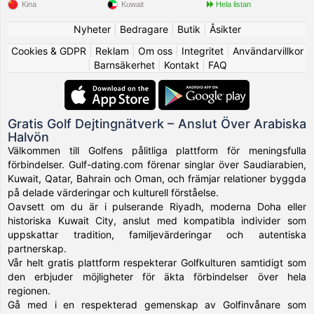
Kina
Kuwait
Hela listan
Nyheter
|
Bedragare
|
Butik
|
Åsikter
Cookies & GDPR
|
Reklam
|
Om oss
|
Integritet
|
Användarvillkor
|
Barnsäkerhet
|
Kontakt
|
FAQ
Gratis Golf Dejtingnätverk – Anslut Över Arabiska
Halvön
Välkommen till Golfens pålitliga plattform för meningsfulla
förbindelser. Gulf-dating.com förenar singlar över Saudiarabien,
Kuwait, Qatar, Bahrain och Oman, och främjar relationer byggda
på delade värderingar och kulturell förståelse.
Oavsett om du är i pulserande Riyadh, moderna Doha eller
historiska Kuwait City, anslut med kompatibla individer som
uppskattar tradition, familjevärderingar och autentiska
partnerskap.
Vår helt gratis plattform respekterar Golfkulturen samtidigt som
den erbjuder möjligheter för äkta förbindelser över hela
regionen.
Gå med i en respekterad gemenskap av Golfinvånare som