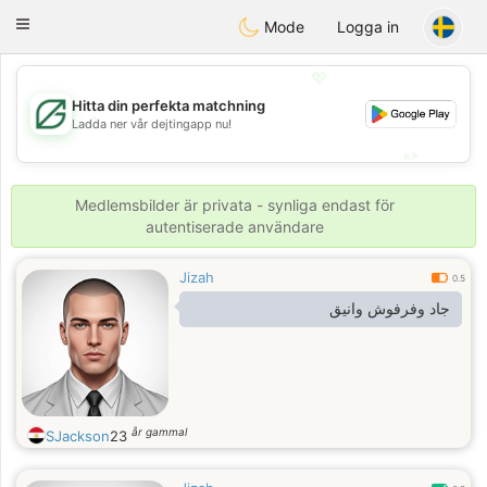
Gulf
Dating
Toggle
Mode
Logga in
navigation
💖
Hitta din perfekta matchning
💖
Ladda ner vår dejtingapp nu!
💕
💕
Medlemsbilder är privata - synliga endast för
autentiserade användare
Jizah
0.5
جاد وفرفوش وانيق
år gammal
SJackson
23