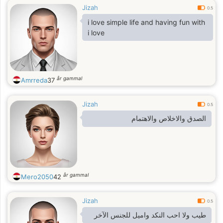
Jizah
0.5
i love simple life and having fun with
i love
år gammal
Amrreda
37
Jizah
0.5
الصدق والاخلاص والاهتمام
år gammal
Mero2050
42
Jizah
0.5
طيب ولا احب النكد واميل للجنس الآخر