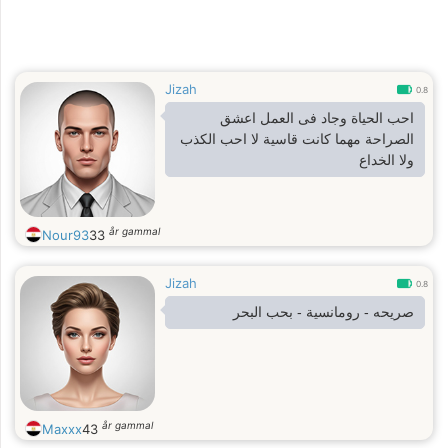
Jizah
0.8
احب الحياة وجاد فى العمل اعشق
الصراحة مهما كانت قاسية لا احب الكذب
ولا الخداع
år gammal
Nour93
33
Jizah
0.8
صريحه - رومانسية - بحب البحر
år gammal
Maxxx
43