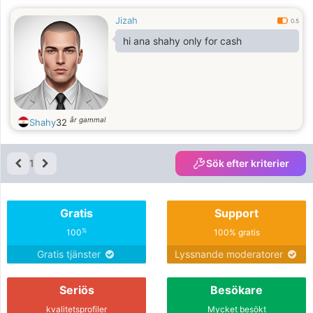
Jizah
0.5
hi ana shahy only for cash
år gammal
Shahy
32
1
Sök efter kriterier
Gratis
Support
%
100
100% gratis
Gratis tjänster
Lyssnande moderatorer
Seriös
Besökare
kvalitetsprofiler
Mycket besökt