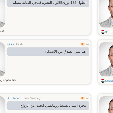
الطول 182الوزن85لون البشرة قمحي الديانه مسلم
mal
0100
Giza
Jizah
0.6
اهم شي الصدق بين الاصدقاء
år gammal
25
Moo
Al Haram
Bani Suwayf
0.3
مجرد انسان بسيط رومانسي ابحث عن الزواج