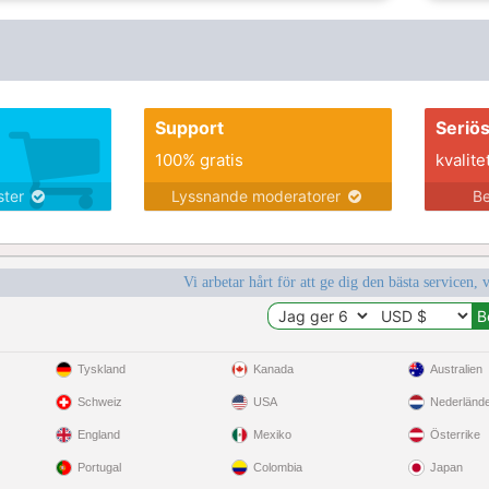
Support
Seriö
100% gratis
kvalite
nster
Lyssnande moderatorer
Be
Vi arbetar hårt för att ge dig den bästa servicen, 
Tyskland
Kanada
Australien
Schweiz
USA
Nederländ
England
Mexiko
Österrike
Portugal
Colombia
Japan