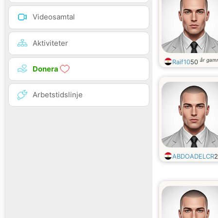
Videosamtal
Aktiviteter
år gam
Raif10
50
Donera
Arbetstidslinje
ABDOADELCR