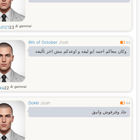
år gammal
d121
23
6th of October
Jizah
0.3
وكان معاكم احمد ابو ليفه و اوعدكم مش اخر تأليفه
år gammal
ka
22
Dokki
Jizah
0.5
جاد وفرفوش وانيق