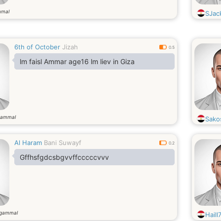
mmal
SJac
6th of October
Jizah
0.5
lm faisl Ammar age16 lm liev in Giza
gammal
Sako
Al Haram
Bani Suwayf
0.2
Gffhsfgdcsbgvvffcccccvvv
 gammal
Haill