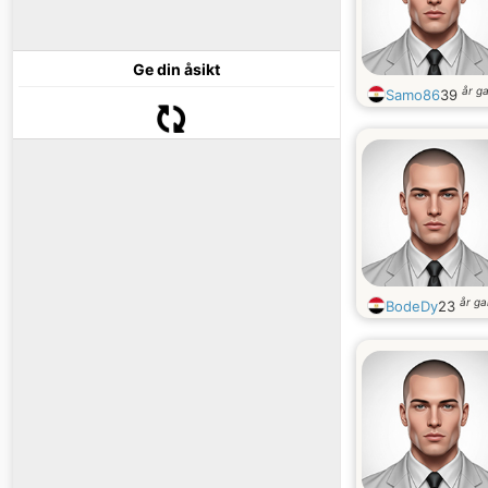
Ge din åsikt
år g
Samo86
39
år g
BodeDy
23