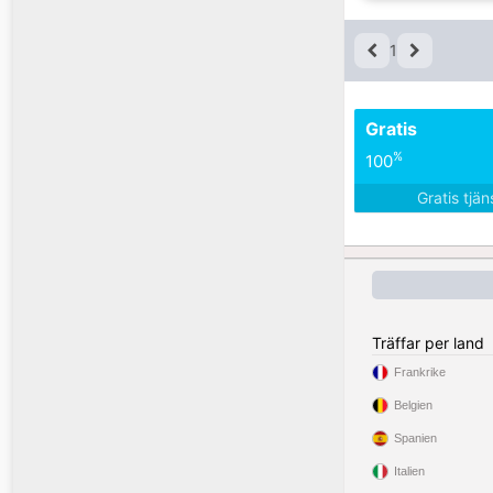
1
Gratis
%
100
Gratis tjä
Träffar per land
Frankrike
Belgien
Spanien
Italien