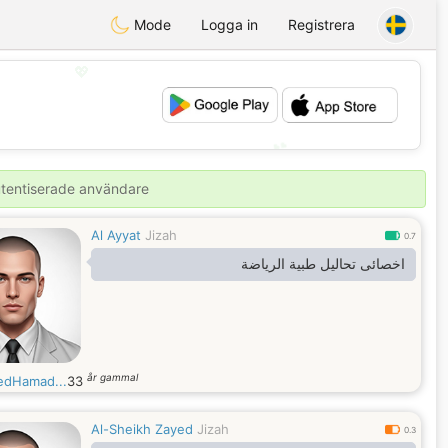
Mode
Logga in
Registrera
💖
💕
autentiserade användare
Al Ayyat
Jizah
0.7
اخصائى تحاليل طبية الرياضة
år gammal
dHamad...
33
Al-Sheikh Zayed
Jizah
0.3