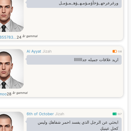
ورغرعرح‏‏هہؤخآؤمـؤمـ‏‏هہؤ‏‏هہمـؤمـل
år gammal
855783...
24
Al Ayyat
Jizah
0.6
اريد علاقات جميله جدااااااا
år gammal
moo
28
6th of October
Jizah
0.7
ابحثي عن الرجل الذي يفسد احمر شفاهكِ وليس
كحل عينيكِ