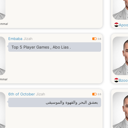
ammal
Apoo
Embaba
Jizah
0.6
Top 5 Player Games , Abo Lias .
ammal
Bzoo
6th of October
Jizah
0.5
بعشق البحر والقهوة والموسيقى