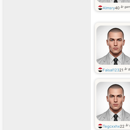
år ga
Almsry
40
år 
Faisal123
21
år
Tegcxxhx
22