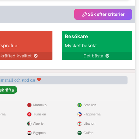
Sök efter kriterier
s
Besökare
tsprofiler
Mycket besökt
kräftad kvalitet
Det bästa
var snäll och stöd oss
Marocko
Brasilien
erna
Tunisien
Filippinerna
Algeriet
Libanon
Egypten
Gulfen