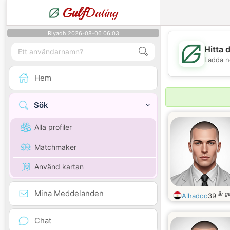
Gulf
Dating
Riyadh 2026-08-06 06:03
Hitta 
Ladda n
Hem
Sök
Alla profiler
Matchmaker
Använd kartan
Mina Meddelanden
år g
Alhadoo
39
Chat