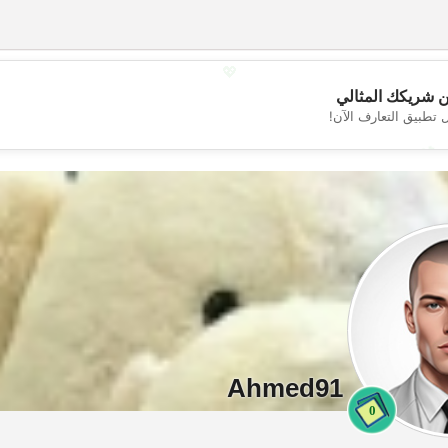
💖
 شريكك المثالي
 تطبيق التعارف الآن!
💕
Ahmed91
0