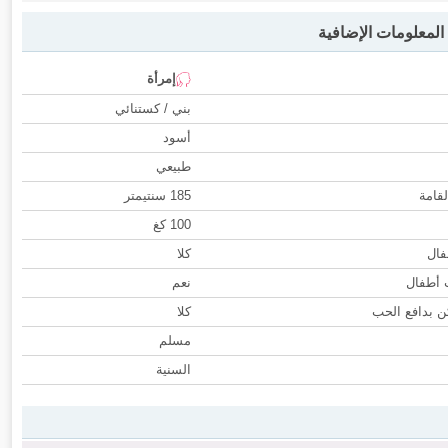
لمعلومات الإضافية
إمرأة
بني / كستنائي
أسود
طبيعي
لقامة
185 سنتيمتر
100 كغ
فال
كلا
ب أطفال
نعم
 بدافع الحب
كلا
مسلم
السنية