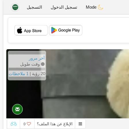
Mode
تسجيل الدخول
التسجيل
💖
💕
آخر مرور
وقت طويل
20 رؤية |
1 ملاحظات
الإبلاغ عن هذا الملف؟
0