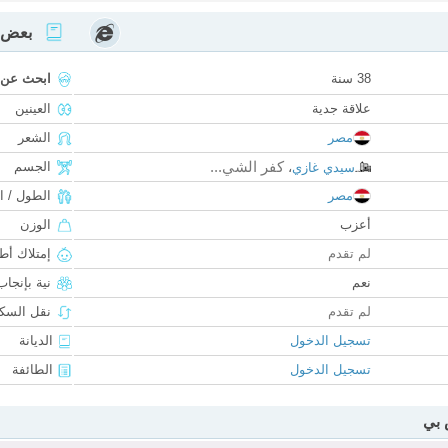
بعض ا
38 سنة
ابحث عن
علاقة جدية
العينين
مصر
الشعر
كفر الشي...
الجسم
سيدي غازي
،
مصر
الطول / ا
أعزب
الوزن
لم تقدم
إمتلاك أط
نعم
نية بإنجا
لم تقدم
نقل السكن
تسجيل الدخول
الديانة
تسجيل الدخول
الطائفة
 بي