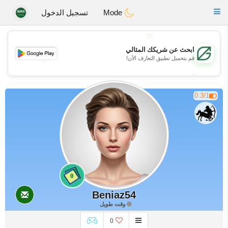
Gulf
Dating
Toggle
Mode
تسجيل الدخول
navigation
💖
ابحث عن شريكك المثالي
قم بتحميل تطبيق التعارف الآن!
💖
💕
💕
0.3/1
0
Beniaz54
وقت طويل
0