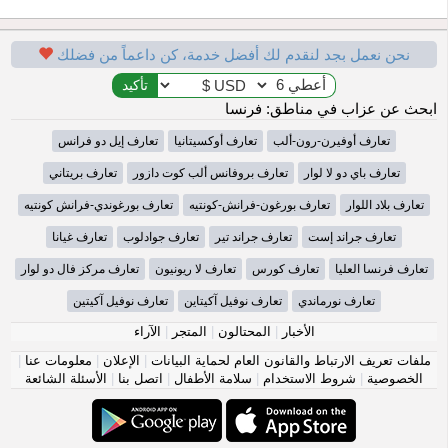
نحن نعمل بجد لنقدم لك أفضل خدمة، كن داعماً من فضلك
ابحث عن عزاب في مناطق: فرنسا
تعارف أوفيرن-رون-ألب
تعارف أوكسيتانيا
تعارف إيل دو فرانس
تعارف باي دو لا لوار
تعارف بروفانس ألب كوت دازور
تعارف بريتاني
تعارف بلاد اللوار
تعارف بورغون-فرانش-كونتيه
تعارف بورغوندي-فرانش كونتيه
تعارف جراند إست
تعارف جراند تير
تعارف جوادلوب
تعارف غيانا
تعارف فرنسا العليا
تعارف كورس
تعارف لا ريونيون
تعارف مركز فال دو لوار
تعارف نورماندي
تعارف نوفيل آكيتاين
تعارف نوفيل آكيتين
الأخبار
|
المحتالون
|
المتجر
|
الآراء
ملفات تعريف الارتباط والقانون العام لحماية البيانات
|
الإعلان
|
معلومات عنا
|
الخصوصية
|
شروط الاستخدام
|
سلامة الأطفال
|
اتصل بنا
|
الأسئلة الشائعة