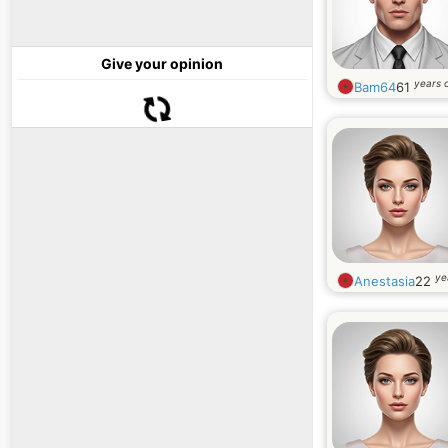
Give your opinion
years 
Bam64
61
ye
Anestasia
22