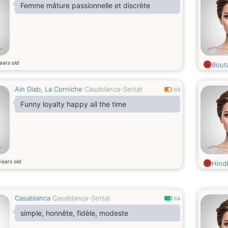
Femme mâture passionnelle et discrète
ears old
Bout
Ain Diab, La Corniche
Casablanca-Settat
0.5
Funny loyalty happy all the time
years old
Hind
Casablanca
Casablanca-Settat
0.8
simple, honnête, fidèle, modeste