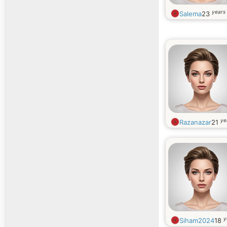
years 
Salema
23
ye
Razanazar
21
y
Siham2024
18