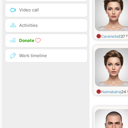
Video call
Activities
y
Caramella8
37
Donate
Work timeline
Naimabahaj
24