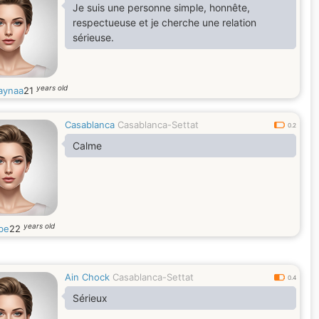
Je suis une personne simple, honnête,
respectueuse et je cherche une relation
sérieuse.
years old
aynaa
21
Casablanca
Casablanca-Settat
0.2
Calme
years old
be
22
Ain Chock
Casablanca-Settat
0.4
Sérieux