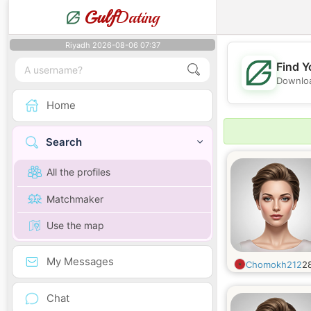
Gulf
Dating
Riyadh 2026-08-06 07:37
Find Y
Downloa
Home
Search
All the profiles
Matchmaker
Use the map
My Messages
Chomokh212
2
Chat