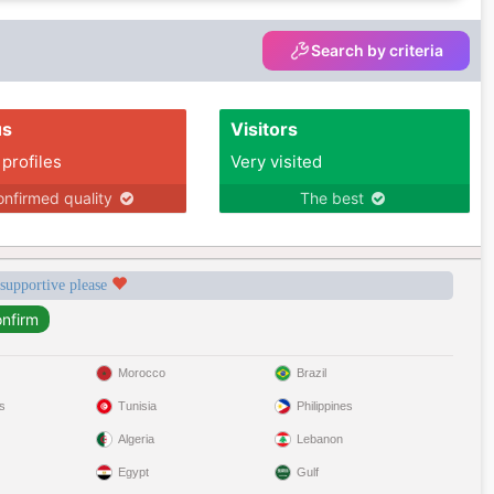
Search by criteria
us
Visitors
 profiles
Very visited
nfirmed quality
The best
 supportive please
Morocco
Brazil
s
Tunisia
Philippines
Algeria
Lebanon
Egypt
Gulf