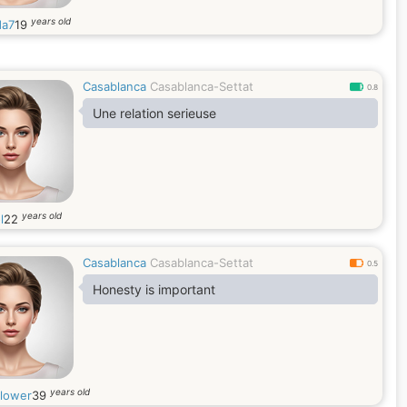
years old
a7
19
Casablanca
Casablanca-Settat
0.8
Une relation serieuse
years old
l
22
Casablanca
Casablanca-Settat
0.5
Honesty is important
years old
flower
39