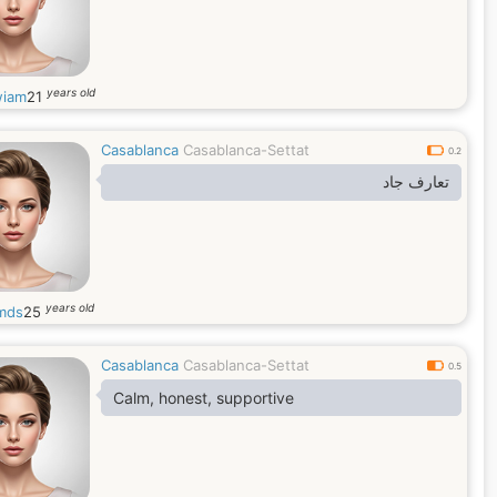
years old
iam
21
Casablanca
Casablanca-Settat
0.2
تعارف جاد
years old
mds
25
Casablanca
Casablanca-Settat
0.5
Calm, honest, supportive