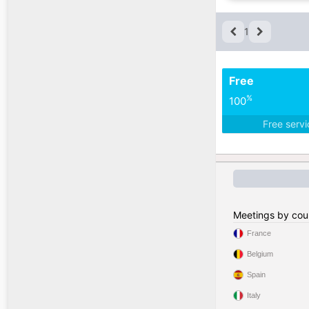
1
Free
%
100
Free serv
Meetings by cou
France
Belgium
Spain
Italy