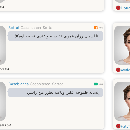
old
Houd
Settat
Casablanca-Settat
0.6
انا اسمي رزان عمري 21 سنه و عندي قطه حلوه💓
ars old
Ayalo
Casablanca
Casablanca-Settat
0.8
إنسانة طموحة كنقرا وباغية نطور من راسي
ears old
Faty