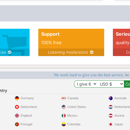
Support
Serio
100% free
quality
ices
Listening moderators
Co
We work hard to give you the best service, be
ntry
Germany
Canada
Australia
Switzerland
United States
Netherland
England
Mexico
Austria
Portugal
Colombia
Japan