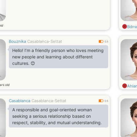
old
Bdnw
Bouznika
Casablanca-Settat
0.5
Hello! I’m a friendly person who loves meeting
new people and learning about different
cultures. 😊
ars old
Ahla
Casablanca
Casablanca-Settat
0.5
A responsible and goal-oriented woman
seeking a serious relationship based on
respect, stability, and mutual understanding.