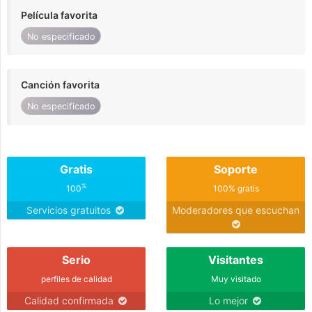
Película favorita
No especificado
Canción favorita
No especificado
Gratis
Soporte
%
100
100% gratis
Servicios gratuitos
Moderadores que escuchan
Serio
Visitantes
perfiles de calidad
Muy visitado
Calidad confirmada
Lo mejor