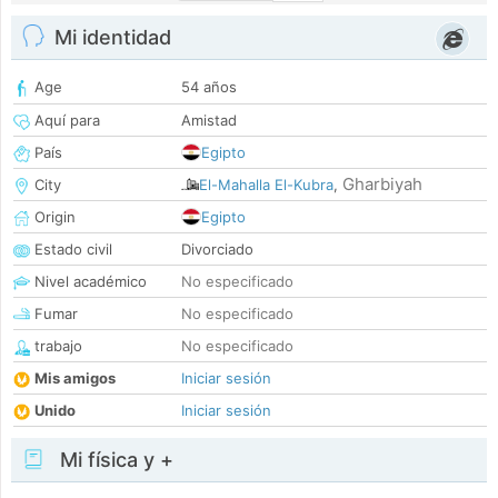
Mi identidad
Age
54 años
Aquí para
Amistad
País
Egipto
Gharbiyah
City
El-Mahalla El-Kubra
,
Origin
Egipto
Estado civil
Divorciado
Nivel académico
No especificado
Fumar
No especificado
trabajo
No especificado
Mis amigos
Iniciar sesión
Unido
Iniciar sesión
Mi física y +