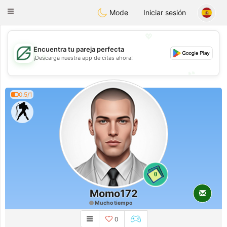
Gulf
Dating
Toggle
Mode
Iniciar sesión
navigation
💖
Encuentra tu pareja perfecta
💖
¡Descarga nuestra app de citas ahora!
💕
💕
0.5/1
0
Momo172
Mucho tiempo
0