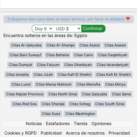
Trabajamos duro para darte el mejor servicio, por favor sé solidario
Encuentra solteros en las áreas de: Egipto
Citas Al-Qalyubia
Citas Al-Sharqia
Citas Assiut
Citas Aswan
Citas Bani Suwayf
Citas Beheira
Citas Cairo
Citas Daqahliyah
Citas Dumyat
Citas Faiyum
Citas Gharbiyah
Citas Iskandariyah
Citas Ismailia
Citas Jizah
Citas Kafr El Sheikh
Citas Kafr El-Sheikh
Citas Luxor
Citas Marsa Matrouh
Citas Menofia
Citas Minya
Citas Najran Province
Citas North Sinai
Citas Qalyubia
Citas Qena
Citas Red Sea
Citas Sharqia
Citas Sohag
Citas South Sinai
Citas Suez
Citas Washington
Noticias
|
Estafadores
|
Tienda
|
Opiniones
Cookies y RGPD
|
Publicidad
|
Acerca de nosotros
|
Privacidad
|