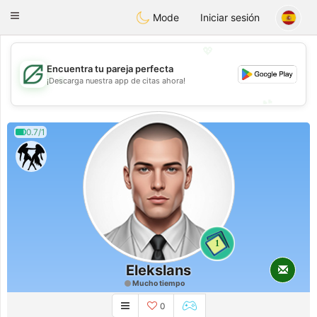
Gulf
Dating
Toggle
Mode
Iniciar sesión
navigation
💖
Encuentra tu pareja perfecta
💖
¡Descarga nuestra app de citas ahora!
💕
💕
0.7/1
1
Elekslans
Mucho tiempo
0