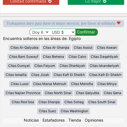
Calidad confirmada
Lo mejor
Trabajamos duro para darte el mejor servicio, por favor sé solidario
Encuentra solteros en las áreas de: Egipto
Citas Al-Qalyubia
Citas Al-Sharqia
Citas Assiut
Citas Aswan
Citas Bani Suwayf
Citas Beheira
Citas Cairo
Citas Daqahliyah
Citas Dumyat
Citas Faiyum
Citas Gharbiyah
Citas Iskandariyah
Citas Ismailia
Citas Jizah
Citas Kafr El Sheikh
Citas Kafr El-Sheikh
Citas Luxor
Citas Marsa Matrouh
Citas Menofia
Citas Minya
Citas Najran Province
Citas North Sinai
Citas Qalyubia
Citas Qena
Citas Red Sea
Citas Sharqia
Citas Sohag
Citas South Sinai
Citas Suez
Citas Washington
Noticias
|
Estafadores
|
Tienda
|
Opiniones