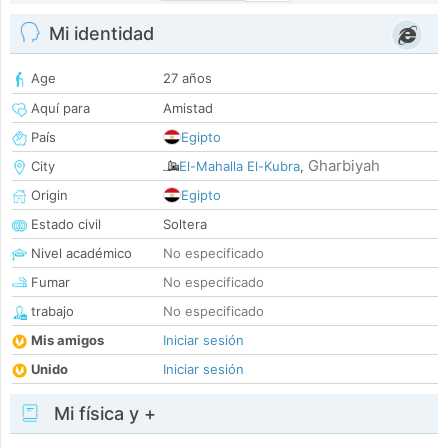
Mi identidad
Age
27 años
Aquí para
Amistad
País
Egipto
Gharbiyah
City
El-Mahalla El-Kubra
,
Origin
Egipto
Estado civil
Soltera
Nivel académico
No especificado
Fumar
No especificado
trabajo
No especificado
Mis amigos
Iniciar sesión
Unido
Iniciar sesión
Mi física y +