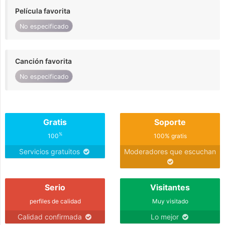
Película favorita
No especificado
Canción favorita
No especificado
Gratis
Soporte
%
100
100% gratis
Servicios gratuitos
Moderadores que escuchan
Serio
Visitantes
perfiles de calidad
Muy visitado
Calidad confirmada
Lo mejor