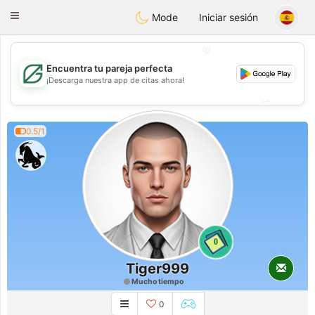
Gulf
Dating
Toggle
Mode
Iniciar sesión
navigation
💖
Encuentra tu pareja perfecta
💖
¡Descarga nuestra app de citas ahora!
💕
💕
0.5/1
0
Tiger999
Mucho tiempo
0