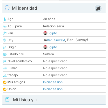
Mi identidad
Age
38 años
Aquí para
Relación seria
País
Egipto
Bani Suwayf
City
Bani Suwayf
,
Origin
Egipto
Estado civil
Soltera
Nivel académico
No especificado
Fumar
No especificado
trabajo
No especificado
Mis amigos
Iniciar sesión
Unido
Iniciar sesión
Mi física y +