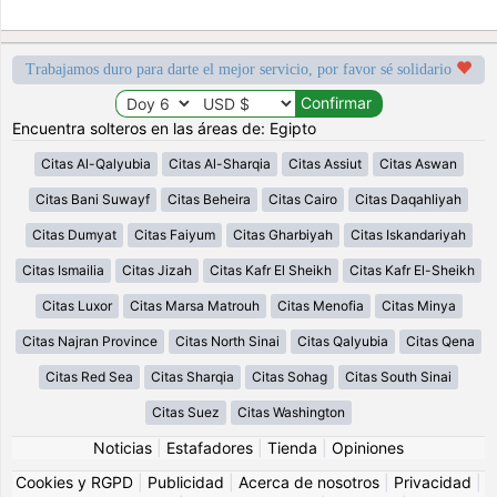
Trabajamos duro para darte el mejor servicio, por favor sé solidario
Encuentra solteros en las áreas de: Egipto
Citas Al-Qalyubia
Citas Al-Sharqia
Citas Assiut
Citas Aswan
Citas Bani Suwayf
Citas Beheira
Citas Cairo
Citas Daqahliyah
Citas Dumyat
Citas Faiyum
Citas Gharbiyah
Citas Iskandariyah
Citas Ismailia
Citas Jizah
Citas Kafr El Sheikh
Citas Kafr El-Sheikh
Citas Luxor
Citas Marsa Matrouh
Citas Menofia
Citas Minya
Citas Najran Province
Citas North Sinai
Citas Qalyubia
Citas Qena
Citas Red Sea
Citas Sharqia
Citas Sohag
Citas South Sinai
Citas Suez
Citas Washington
Noticias
|
Estafadores
|
Tienda
|
Opiniones
Cookies y RGPD
|
Publicidad
|
Acerca de nosotros
|
Privacidad
|