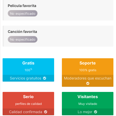
Película favorita
No especificado
Canción favorita
No especificado
Gratis
Soporte
%
100
100% gratis
Servicios gratuitos
Moderadores que escuchan
Serio
Visitantes
perfiles de calidad
Muy visitado
Calidad confirmada
Lo mejor