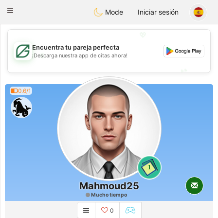
Gulf
Dating
Toggle
Mode
Iniciar sesión
navigation
💖
Encuentra tu pareja perfecta
💖
¡Descarga nuestra app de citas ahora!
💕
💕
0.6/1
1
Mahmoud25
Mucho tiempo
0