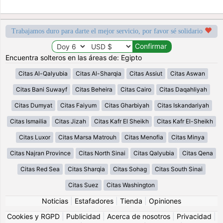
Trabajamos duro para darte el mejor servicio, por favor sé solidario
Encuentra solteros en las áreas de: Egipto
Citas Al-Qalyubia
Citas Al-Sharqia
Citas Assiut
Citas Aswan
Citas Bani Suwayf
Citas Beheira
Citas Cairo
Citas Daqahliyah
Citas Dumyat
Citas Faiyum
Citas Gharbiyah
Citas Iskandariyah
Citas Ismailia
Citas Jizah
Citas Kafr El Sheikh
Citas Kafr El-Sheikh
Citas Luxor
Citas Marsa Matrouh
Citas Menofia
Citas Minya
Citas Najran Province
Citas North Sinai
Citas Qalyubia
Citas Qena
Citas Red Sea
Citas Sharqia
Citas Sohag
Citas South Sinai
Citas Suez
Citas Washington
Noticias
|
Estafadores
|
Tienda
|
Opiniones
Cookies y RGPD
|
Publicidad
|
Acerca de nosotros
|
Privacidad
|