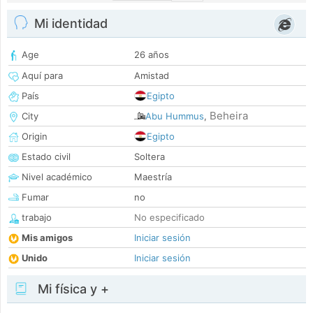
Mi identidad
Age
26 años
Aquí para
Amistad
País
Egipto
Beheira
City
Abu Hummus
,
Origin
Egipto
Estado civil
Soltera
Nivel académico
Maestría
Fumar
no
trabajo
No especificado
Mis amigos
Iniciar sesión
Unido
Iniciar sesión
Mi física y +