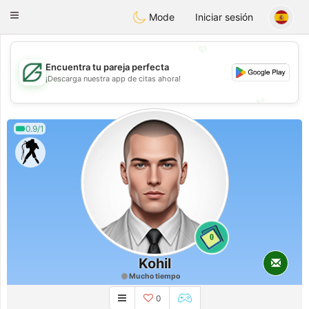
Gulf
Dating
Toggle
Mode
Iniciar sesión
navigation
💖
Encuentra tu pareja perfecta
💖
¡Descarga nuestra app de citas ahora!
💕
💕
0.9/1
0
Kohil
Mucho tiempo
0