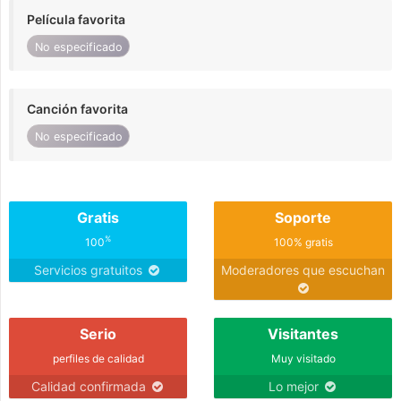
Película favorita
No especificado
Canción favorita
No especificado
Gratis
Soporte
%
100
100% gratis
Servicios gratuitos
Moderadores que escuchan
Serio
Visitantes
perfiles de calidad
Muy visitado
Calidad confirmada
Lo mejor