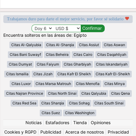
Trabajamos duro para darte el mejor servicio, por favor sé solidario
Encuentra solteros en las áreas de: Egipto
Citas Al-Qalyubia
Citas Al-Sharqia
Citas Assiut
Citas Aswan
Citas Bani Suwayf
Citas Beheira
Citas Cairo
Citas Daqahliyah
Citas Dumyat
Citas Faiyum
Citas Gharbiyah
Citas Iskandariyah
Citas Ismailia
Citas Jizah
Citas Kafr El Sheikh
Citas Kafr El-Sheikh
Citas Luxor
Citas Marsa Matrouh
Citas Menofia
Citas Minya
Citas Najran Province
Citas North Sinai
Citas Qalyubia
Citas Qena
Citas Red Sea
Citas Sharqia
Citas Sohag
Citas South Sinai
Citas Suez
Citas Washington
Noticias
|
Estafadores
|
Tienda
|
Opiniones
Cookies y RGPD
|
Publicidad
|
Acerca de nosotros
|
Privacidad
|