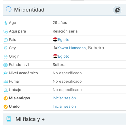
Mi identidad
Age
29 años
Aquí para
Relación seria
País
Egipto
Beheira
City
Kawm Hamadah
,
Origin
Egipto
Estado civil
Soltera
Nivel académico
No especificado
Fumar
No especificado
trabajo
No especificado
Mis amigos
Iniciar sesión
Unido
Iniciar sesión
Mi física y +