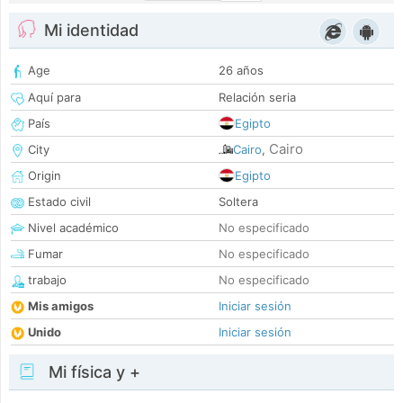
Mi identidad
Age
26 años
Aquí para
Relación seria
País
Egipto
Cairo
City
Cairo
,
Origin
Egipto
Estado civil
Soltera
Nivel académico
No especificado
Fumar
No especificado
trabajo
No especificado
Mis amigos
Iniciar sesión
Unido
Iniciar sesión
Mi física y +