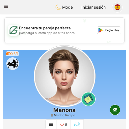
Gulf
Dating
Toggle
Mode
Iniciar sesión
navigation
💖
Encuentra tu pareja perfecta
💖
¡Descarga nuestra app de citas ahora!
💕
💕
0.6/1
0
Manona
Mucho tiempo
5