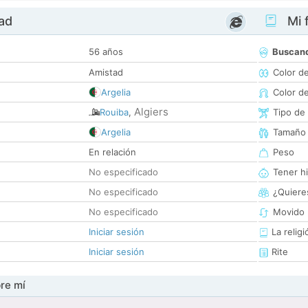
dad
Mi f
56 años
Buscan
Amistad
Color d
Argelia
Color d
Algiers
Rouiba
,
Tipo de
Argelia
Tamaño
En relación
Peso
No especificado
Tener hi
No especificado
¿Quieres
No especificado
Movido 
Iniciar sesión
La religi
Iniciar sesión
Rite
re mí