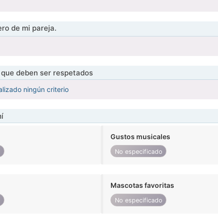
ro de mi pareja.
s que deben ser respetados
lizado ningún criterio
í
Gustos musicales
o
No especificado
Mascotas favoritas
o
No especificado