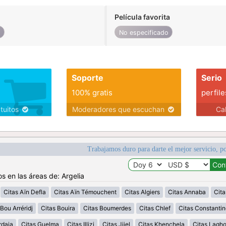
Película favorita
o
No especificado
Soporte
Serio
100% gratis
perfile
atuitos
Moderadores que escuchan
Ca
Trabajamos duro para darte el mejor servicio, po
s en las áreas de: Argelia
Citas Aïn Defla
Citas Aïn Témouchent
Citas Algiers
Citas Annaba
Cita
Bou Arréridj
Citas Bouira
Citas Boumerdes
Citas Chlef
Citas Constantin
rdaia
Citas Guelma
Citas Illizi
Citas Jijel
Citas Khenchela
Citas Lagh