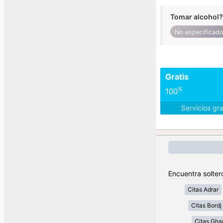
Tomar alcohol?
No especificad
Gratis
%
100
Servicios gr
Encuentra soltero
Citas Adrar
Citas Bordj 
Citas Gha