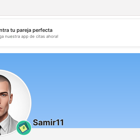
tra tu pareja perfecta
💖
ga nuestra app de citas ahora!
💕
Samir11
0