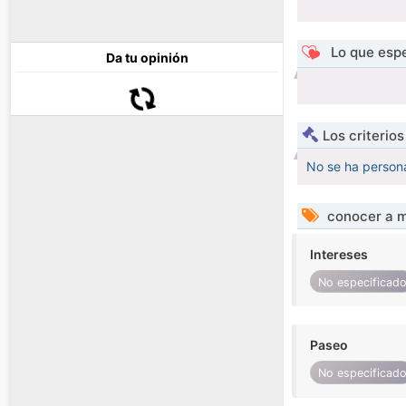
Lo que espe
Da tu opinión
Los criterio
No se ha persona
conocer a m
Intereses
No especificad
Paseo
No especificad