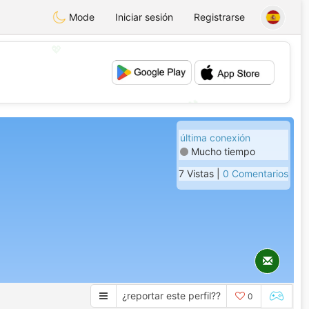
Mode
Iniciar sesión
Registrarse
💖
💕
última conexión
Mucho tiempo
7 Vistas |
0 Comentarios
¿reportar este perfil??
0