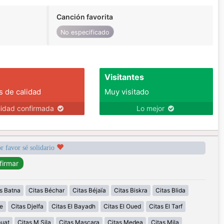
Canción favorita
No especificado
Visitantes
s de calidad
Muy visitado
lidad confirmada
Lo mejor
r favor sé solidario
s Batna
Citas Béchar
Citas Béjaïa
Citas Biskra
Citas Blida
e
Citas Djelfa
Citas El Bayadh
Citas El Oued
Citas El Tarf
ouat
Citas M Sila
Citas Mascara
Citas Medea
Citas Mila